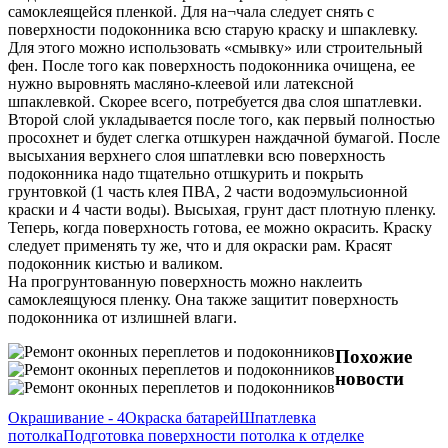
самоклеящейся пленкой. Для на¬чала следует снять с
поверхности подоконника всю старую краску и шпаклевку.
Для этого можно использовать «смывку» или строительный
фен. После того как поверхность подоконника очищена, ее
нужно выровнять масляно-клеевой или латексной
шпаклевкой. Скорее всего, потребуется два слоя шпатлевки.
Второй слой укладывается после того, как первый полностью
просохнет и будет слегка отшкурен наждачной бумагой. После
высыхания верхнего слоя шпатлевки всю поверхность
подоконника надо тщательно отшкурить и покрыть
грунтовкой (1 часть клея ПВА, 2 части водоэмульсионной
краски и 4 части воды). Высыхая, грунт даст плотную пленку.
Теперь, когда поверхность готова, ее можно окрасить. Краску
следует применять ту же, что и для окраски рам. Красят
подоконник кистью и валиком.
На прогрунтованную поверхность можно наклеить
самоклеящуюся пленку. Она также защитит поверхность
подоконника от излишней влаги.
Похожие
новости
Окрашивание - 4
Окраска батарей
Шпатлевка
потолка
Подготовка поверхности потолка к отделке