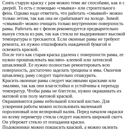
Снять старую краску с рам можно теми же способами, как и с
дверей. То есть с помощью «смывки» или строительного
фена. Однако надо отметить, что работать «смывкой» можно
только летом, так как она не срабатывает на холоде. Зимой
«смывкой» можно очищать только внутреннюю поверхность
рамы. Работать же с феном рекомендуется предварительно
вынув стекла из рам, так как стекла не выдерживают высокой
температуры и трескаются. Если оконные рамы не требуют
ремонта, их нужно отшлифовать наждачной бумагой и
освежить краской.
После того как старая краска удалена с поверхности рамы, ее
нужно прошпаклевать масляно- клеевой или латексной
шпаклевкой. Ее нужно полностью ремонтировать всю
поверхность, достаточно заделать трещины и ямы. Окончив
шпаклевку, раму следует тщательно отшкурить.
Красить оконные рамы следует масляными красками или
эмалями, так как они влагостойки и устойчивы к перепаду
температур. Чтобы рамы не блестели, нужно окрашивать их
матовой или полу матовой краской.
Окрашиваются рамы небольшой плоской кистью. Для
ускорения работы можно использовать маленький
поролоновый или велюровый валик. Перед началом окраски
но всему периметру стекла следует наклеить широкий скотч.
Он убережет стекло от попадания краски.
Подоконники можно покрасить краской, а можно оклеить