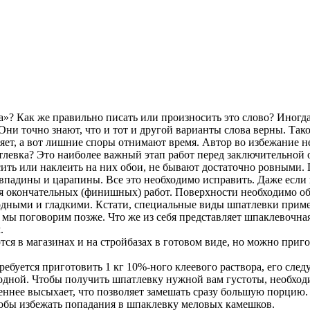
? Как же правильно писать или произносить это слово? Иногда
 Они точно знают, что и тот и другой варианты слова верны. Тако
ияет, а вот лишние споры отнимают время. Автор во избежание н
тлевка? Это наиболее важный этап работ перед заключительной
ить или наклеить на них обои, не бывают достаточно ровными. 
впадины и царапины. Все это необходимо исправить. Даже если 
ля окончательных (финишных) работ. Поверхности необходимо об
одными и гладкими. Кстати, специальные виды шпатлевки примен
й мы поговорим позже. Что же из себя представляет шпаклевочна
.
я в магазинах и на стройбазах в готовом виде, но можно приг
ебуется приготовить 1 кг 10%-ного клеевого раствора, его след
ородной. Чтобы получить шпатлевку нужной вам густоты, необхо
леннее высыхает, что позволяет замешать сразу большую порцию
чтобы избежать попадания в шпаклевку меловых камешков.