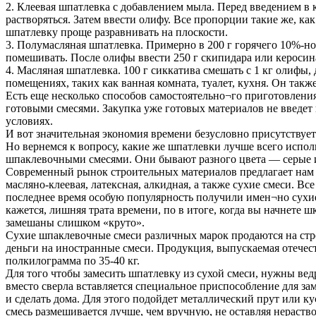
2. Клеевая шпатлевка с добавлением мыла. Перед введением в 
растворяться. Затем ввести олифу. Все пропорции такие же, к
шпатлевку проще разравнивать на плоскости.
3. Полумасляная шпатлевка. Примерно в 200 г горячего 10%-ног
помешивать. После олифы ввести 250 г скипидара или керосин
4. Масляная шпатлевка. 100 г сиккатива смешать с 1 кг олифы
помещениях, таких как ванная комната, туалет, кухня. Он так
Есть еще несколько способов самостоятельно¬го приготовления
готовыми смесями. Закупка уже готовых материалов не введет 
условиях.
И вот значительная экономия времени безусловно присутствует
Но вернемся к вопросу, какие же шпатлевки лучше всего испол
шпаклевочными смесями. Они бывают разного цвета — серые и
Современный рынок строительных материалов предлагает нам 
масляно-клеевая, латексная, алкидная, а также сухие смеси. В
последнее время особую популярность получили имен¬но сухие 
кажется, лишняя трата времени, по в итоге, когда вы начнете 
замешаны слишком «круто».
Сухие шпаклевочные смеси различных марок продаются на стро
деньги на иностранные смеси. Продукция, выпускаемая отече
полкилограмма по 35-40 кг.
Для того чтобы замесить шпатлевку из сухой смеси, нужны вед
вместо сверла вставляется специальное приспособление для з
и сделать дома. Для этого подойдет металлический прут или ку
смесь размешивается лучше, чем вручную, не оставляя нераство