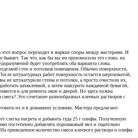
 этот вопрос переходит в жаркие споры между мастерами. И
е бывает. Так что, как бы вы ни произносили это слово, на
едоразумений будет употреблять оба варианта слова.
 отделкой стен и потолков помещения. Обычно поверхности,
После штукатурных работ поверхность остается шероховатой,
вы не штукатурили стены и потолки, а просто очистили их,
работать шпаклевкой, а затем ошкурить наждачной бумагой,
яются и для ремонта окон и дверей. Но здесь нужна
я смесь? Это сочетание разнообразных клеевых растворов с
отовить их и в домашних условиях. Мастера предлагают
ует слегка нагреть и добавить туда 25 г олифы. Полученную
димо постепенно добавлять порошковый мел и тщательно
. На приведенное количество смеси клеевого раствора и олифы