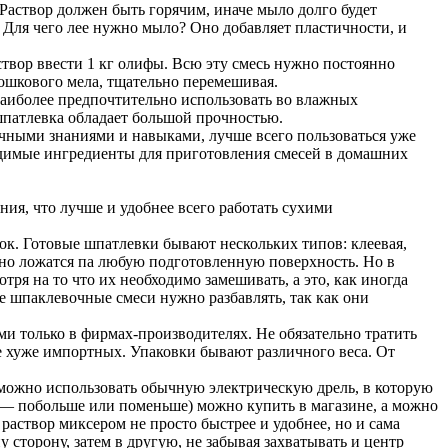
 Раствор должен быть горячим, иначе мыло долго будет
 Для чего лее нужно мыло? Оно добавляет пластичности, и
аствор ввести 1 кг олифы. Всю эту смесь нужно постоянно
ошкового мела, тщательно перемешивая.
 наиболее предпочтительно использовать во влажных
 шпатлевка обладает большой прочностью.
очными знаниями и навыками, лучше всего пользоваться уже
ходимые ингредиенты для приготовления смесей в домашних
ия, что лучше и удобнее всего работать сухими
к. Готовые шпатлевки бывают нескольких типов: клеевая,
асно ложатся па любую подготовленную поверхность. Но в
ря на то что их необходимо замешивать, а это, как иногда
ые шпаклевочные смеси нужно разбавлять, так как они
и только в фирмах-производителях. Не обязательно тратить
е хуже импортных. Упаковки бывают различного веса. От
а можно использовать обычную электрическую дрель, в которую
в — побольше или поменьше) можно купить в магазине, а можно
раствор миксером не просто быстрее и удобнее, но и сама
 сторону, затем в другую, не забывая захватывать и центр