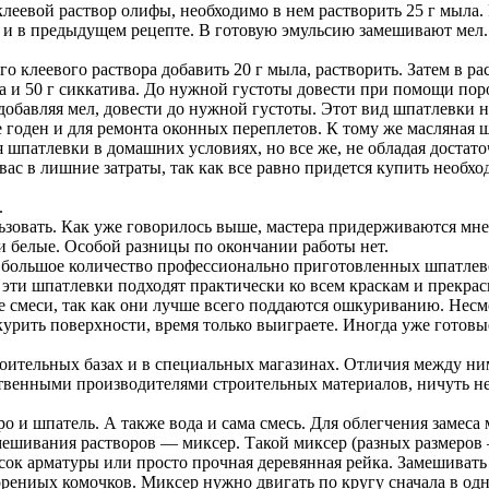
клеевой раствор олифы, необходимо в нем растворить 25 г мыла.
ак и в предыдущем рецепте. В готовую эмульсию замешивают мел.
о клеевого раствора добавить 20 г мыла, растворить. Затем в р
а и 50 г сиккатива. До нужной густоты довести при помощи пор
, добавляя мел, довести до нужной густоты. Этот вид шпатлевки
же годен и для ремонта оконных переплетов. К тому же масляная
 шпатлевки в домашних условиях, но все же, не обладая достат
вас в лишние затраты, так как все равно придется купить необ
.
ьзовать. Как уже говорилось выше, мастера придерживаются мнен
 белые. Особой разницы по окончании работы нет.
большое количество профессионально приготовленных шпатлево
се эти шпатлевки подходят практически ко всем краскам и прекр
смеси, так как они лучше всего поддаются ошкуриванию. Несмот
шкурить поверхности, время только выиграете. Иногда уже готов
ительных базах и в специальных магазинах. Отличия между ним
ственными производителями строительных материалов, ничуть н
ро и шпатель. А также вода и сама смесь. Для облегчения замес
амешивания растворов — миксер. Такой миксер (разных размеро
сок арматуры или просто прочная деревянная рейка. Замешивать 
рениых комочков. Миксер нужно двигать по кругу сначала в одну