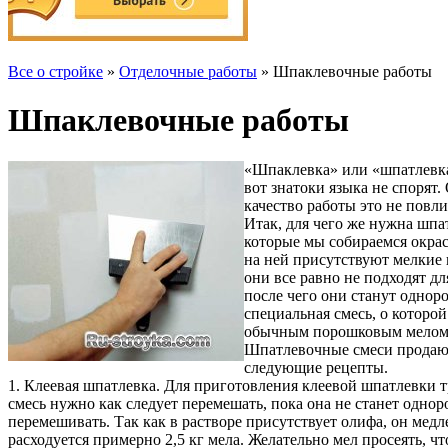
Все о стройке
»
Отделочные работы
» Шпаклевочные работы
Шпаклевочные работы
«Шпаклевка» или «шпатлевка»
вот знатоки языка не спорят.
качество работы это не повл
Итак, для чего же нужна шпа
которые мы собираемся окрас
на ней присутствуют мелкие 
они все равно не подходят д
после чего они станут однор
специальная смесь, о которо
обычным порошковым мелом
Шпатлевочные смеси продаютс
следующие рецепты.
1. Клеевая шпатлевка. Для приготовления клеевой шпатлевки тр
смесь нужно как следует перемешать, пока она не станет одн
перемешивать. Так как в растворе присутствует олифа, он мед
расходуется примерно 2,5 кг мела. Желательно мел просеять, 