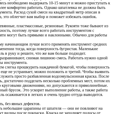
смесь необходимо выдержать 10-15 минут и можно приступать к
олее комфортно работать. Однако шпатлевка не должна быть
румента. Расход сухой смеси на квадратный метр описан в
, это облегчит вам выбор и поможет избежать ошибок.
вянные, пластмассовые, резиновые. Рукояти тоже бывают из
ость, поэтому лучше всего работать инструментом с
кояти могут быть прямыми и наклонными. Обычно для работы
тому начинающим лучше всего применять инструмент средних
енении тогда, когда поверхность бугристая. Маленькие
ь в руку и решите, что же вам больше подходит.
, разравнивают, снимая лишнюю смесь. Работать нужно одной
ны инструмента.
тем слегка прошкурить наждачной бумагой, чтобы поверхность
е еще не устраивает, можно положить и третий. Чтобы выявить
лужить просто разбавленная водоэмульсионная краска. После
ь, достаточно подделать несколько проблемных мест, потом их
но круговыми движениями, но допускаются и прямолинейные.
ный брусок. Это ускорит выполнение работы, а также работа
ль осаживается в легких и очень трудно оттуда выводится.
ь, без явных дефектов.
ять небольшие царапины от шпателя — они не повлияют на
ут видны после покраски. Краска не заполняет полосы от