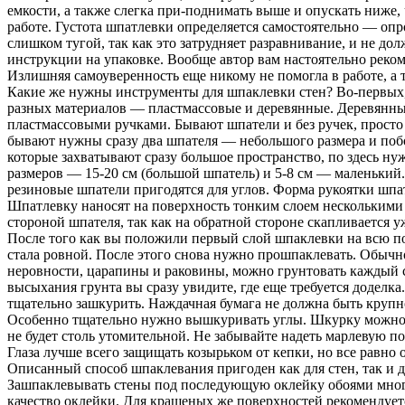
емкости, а также слегка при-поднимать выше и опускать ниже
работе. Густота шпатлевки определяется самостоятельно — опр
слишком тугой, так как это затрудняет разравнивание, и не дол
инструкции на упаковке. Вообще автор вам настоятельно реко
Излишняя самоуверенность еще никому не помогла в работе, а 
Какие же нужны инструменты для шпаклевки стен? Во-первых,
разных материалов — пластмассовые и деревянные. Деревянные
пластмассовыми ручками. Бывают шпатели и без ручек, прост
бывают нужны сразу два шпателя — небольшого размера и по
которые захватывают сразу большое пространство, по здесь н
размеров — 15-20 см (большой шпатель) и 5-8 см — маленький
резиновые шпатели пригодятся для углов. Форма рукоятки шпат
Шпатлевку наносят на поверхность тонким слоем несколькими 
стороной шпателя, так как на обратной стороне скапливается 
После того как вы положили первый слой шпаклевки на всю по
стала ровной. После этого снова нужно прошпаклевать. Обычно 
неровности, царапины и раковины, можно грунтовать каждый с
высыхания грунта вы сразу увидите, где еще требуется доделка
тщательно зашкурить. Наждачная бумага не должна быть крупн
Особенно тщательно нужно вышкуривать углы. Шкурку можно де
не будет столь утомительной. Не забывайте надеть марлевую по
Глаза лучше всего защищать козырьком от кепки, но все равно
Описанный способ шпаклевания пригоден как для стен, так и дл
Зашпаклевывать стены под последующую оклейку обоями много
качество оклейки. Для крашеных же поверхностей рекомендуетс