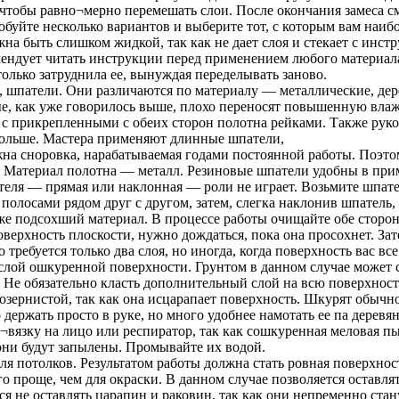
, чтобы равно¬мерно перемешать слои. После окончания замеса 
обуйте несколько вариантов и выберите тот, с которым вам наиб
жна быть слишком жидкой, так как не дает слоя и стекает с инст
мендует читать инструкции перед применением любого материала
только затруднила ее, вынуждая переделывать заново.
 шпатели. Они различаются по материалу — металлические, дере
, как уже говорилось выше, плохо переносят повышенную влажн
о с прикрепленными с обеих сторон полотна рейками. Также ру
больше. Мастера применяют длинные шпатели,
ужна сноровка, нарабатываемая годами постоянной работы. Поэ
. Материал полотна — металл. Резиновые шпатели удобны в прим
еля — прямая или наклонная — роли не играет. Возьмите шпател
полосами рядом друг с другом, затем, слегка наклонив шпатель
уже подсохший материал. В процессе работы очищайте обе сторо
верхность плоскости, нужно дождаться, пока она просохнет. За
требуется только два слоя, но иногда, когда поверхность вас вс
лой ошкуренной поверхности. Грунтом в данном случае может с
. Не обязательно класть дополнительный слой на всю поверхност
озернистой, так как она исцарапает поверхность. Шкурят обыч
ржать просто в руке, но много удобнее намотать ее па деревян
¬вязку на лицо или респиратор, так как сошкуренная меловая пы
 они будут запылены. Промывайте их водой.
я потолков. Результатом работы должна стать ровная поверхност
 проще, чем для окраски. В данном случае позволяется оставл
я не оставлять царапин и раковин, так как они непременно стан