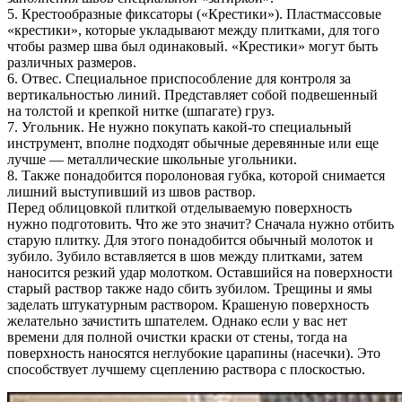
5. Крестообразные фиксаторы («Крестики»). Пластмассовые
«крестики», которые укладывают между плитками, для того
чтобы размер шва был одинаковый. «Крестики» могут быть
различных размеров.
6. Отвес. Специальное приспособление для контроля за
вертикальностью линий. Представляет собой подвешенный
на толстой и крепкой нитке (шпагате) груз.
7. Угольник. Не нужно покупать какой-то специальный
инструмент, вполне подходят обычные деревянные или еще
лучше — металлические школьные угольники.
8. Также понадобится поролоновая губка, которой снимается
лишний выступивший из швов раствор.
Перед облицовкой плиткой отделываемую поверхность
нужно подготовить. Что же это значит? Сначала нужно отбить
старую плитку. Для этого понадобится обычный молоток и
зубило. Зубило вставляется в шов между плитками, затем
наносится резкий удар молотком. Оставшийся на поверхности
старый раствор также надо сбить зубилом. Трещины и ямы
заделать штукатурным раствором. Крашеную поверхность
желательно зачистить шпателем. Однако если у вас нет
времени для полной очистки краски от стены, тогда на
поверхность наносятся неглубокие царапины (насечки). Это
способствует лучшему сцеплению раствора с плоскостью.