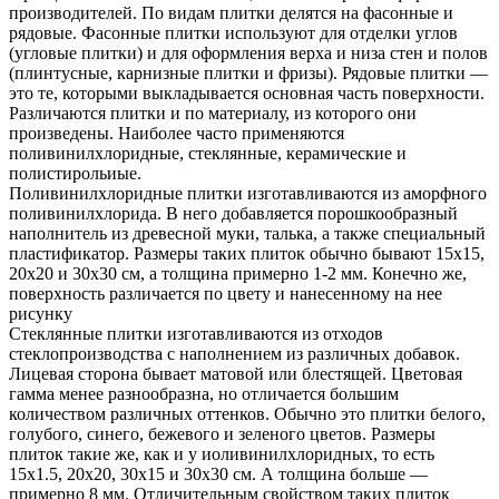
производителей. По видам плитки делятся на фасонные и
рядовые. Фасонные плитки используют для отделки углов
(угловые плитки) и для оформления верха и низа стен и полов
(плинтусные, карнизные плитки и фризы). Рядовые плитки —
это те, которыми выкладывается основная часть поверхности.
Различаются плитки и по материалу, из которого они
произведены. Наиболее часто применяются
поливинилхлоридные, стеклянные, керамические и
полистирольиые.
Поливинилхлоридные плитки изготавливаются из аморфного
поливинилхлорида. В него добавляется порошкообразный
наполнитель из древесной муки, талька, а также специальный
пластификатор. Размеры таких плиток обычно бывают 15x15,
20x20 и 30x30 см, а толщина примерно 1-2 мм. Конечно же,
поверхность различается по цвету и нанесенному на нее
рисунку
Стеклянные плитки изготавливаются из отходов
стеклопроизводства с наполнением из различных добавок.
Лицевая сторона бывает матовой или блестящей. Цветовая
гамма менее разнообразна, но отличается большим
количеством различных оттенков. Обычно это плитки белого,
голубого, синего, бежевого и зеленого цветов. Размеры
плиток такие же, как и у иоливинилхлоридных, то есть
15x1.5, 20x20, 30x15 и 30x30 см. А толщина больше —
примерно 8 мм. Отличительным свойством таких плиток