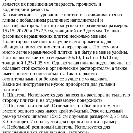
является их повышенная твердость, прочность и
водонепроницаемость.
Керамические глазурованные плитки изготав-ливаются из
глины с добавлением различных наполнителей и
пластификаторов. Плитки выпускаются различных размеров:
15x15, 20x20 и 15x7,5 см, толщиной от 3 до 6 мм. Толщина
фасонных керамических плиток несколько меньше.
Полистиролытые плитки лучше всего применять для
облицовки внутренних стен и перегородок. По весу они
много легче керамической плитки, а в быту не менее удобны.
Плитка выпускается размерами 30x10, 15x15 и 10x10 см,
толщиной 1,25-1,35 мм. Однако такая плитка недолговечна, не
обладает стойкостью к органическим растворителям, а также
имеет низкую теплостойкость. Так что рядом с
отопительными приборами се лучше не укладывать.
Какие же инструменты нужно приобрести для укладки
плитки?
1. Шпатель. Используется для нанесения раствора на тыльную
сторону плитки и на отделываемую поверхность.
2. Шпатель плиточный. Отличается от обычного тем, что
вместо ровного края имеет край зубчатый. Рекомендуемый
размер такого шпателя 15x15 см с зубьями размером 2,5-5 мм.
3. Стеклорез. Используется для нарезки плитки в размер.
4. Небольшой резиновый шпатель. Используется для
заполнения швов специальной «затиркой».