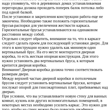
надо упомянуть, что в деревянных домах устанавливаемая
перегородка должна проходить поперек балок потолка либо
под одной балкой.
После установки и закрепления конструкции работа еще не
закончена. Необходимо также положить горизонтальные
брусья-распорки для увеличения жесткости каркаса.
Горизонтальные брусья устанавливаются на одинаковом
расстоянии между собой.
Отдельно следует обратить, внимание на то, что в каркасе
следует сделать проем для последующей установки двери. Для
этого в конструкции нужно удалить как минимум один
вертикальный брус. На его месте монтируется дверная
коробка, то есть жесткая опорная конструкция. Для этого
нужно установить два вертикальных бруса, к которым
крепится дверная коробка.
Внимание! Дверная коробка должна точно соответствовать
размерам двери.
Между верхней частью дверной коробки и потолочным
брусом следует установить вертикальные бруски, которые
послужат опорой для гиисокартонных плит, прибиваемых над
дверью.
При условии, что вы устанавливаете новую стену для ванных
комнат, кухонь или других вспомогательных помещений, в
некоторых местах необходимо усилить каркас. Это нужно для
того, чтобы на стену можно было повесить шкафчики,