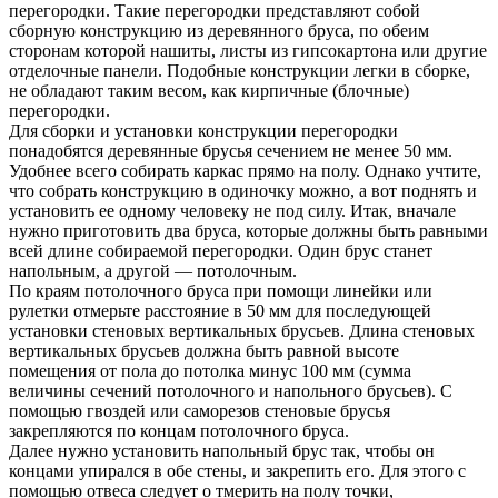
перегородки. Такие перегородки представляют собой
сборную конструкцию из деревянного бруса, по обеим
сторонам которой нашиты, листы из гипсокартона или другие
отделочные панели. Подобные конструкции легки в сборке,
не обладают таким весом, как кирпичные (блочные)
перегородки.
Для сборки и установки конструкции перегородки
понадобятся деревянные брусья сечением не менее 50 мм.
Удобнее всего собирать каркас прямо на полу. Однако учтите,
что собрать конструкцию в одиночку можно, а вот поднять и
установить ее одному человеку не под силу. Итак, вначале
нужно приготовить два бруса, которые должны быть равными
всей длине собираемой перегородки. Один брус станет
напольным, а другой — потолочным.
По краям потолочного бруса при помощи линейки или
рулетки отмерьте расстояние в 50 мм для последующей
установки стеновых вертикальных брусьев. Длина стеновых
вертикальных брусьев должна быть равной высоте
помещения от пола до потолка минус 100 мм (сумма
величины сечений потолочного и напольного брусьев). С
помощью гвоздей или саморезов стеновые брусья
закрепляются по концам потолочного бруса.
Далее нужно установить напольный брус так, чтобы он
концами упирался в обе стены, и закрепить его. Для этого с
помощью отвеса следует о тмерить на полу точки,