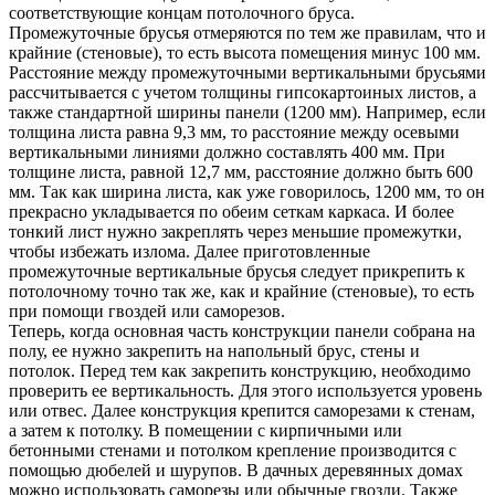
соответствующие концам потолочного бруса.
Промежуточные брусья отмеряются по тем же правилам, что и
крайние (стеновые), то есть высота помещения минус 100 мм.
Расстояние между промежуточными вертикальными брусьями
рассчитывается с учетом толщины гипсокартоиных листов, а
также стандартной ширины панели (1200 мм). Например, если
толщина листа равна 9,3 мм, то расстояние между осевыми
вертикальными линиями должно составлять 400 мм. При
толщине листа, равной 12,7 мм, расстояние должно быть 600
мм. Так как ширина листа, как уже говорилось, 1200 мм, то он
прекрасно укладывается по обеим сеткам каркаса. И более
тонкий лист нужно закреплять через меньшие промежутки,
чтобы избежать излома. Далее приготовленные
промежуточные вертикальные брусья следует прикрепить к
потолочному точно так же, как и крайние (стеновые), то есть
при помощи гвоздей или саморезов.
Теперь, когда основная часть конструкции панели собрана на
полу, ее нужно закрепить на напольный брус, стены и
потолок. Перед тем как закрепить конструкцию, необходимо
проверить ее вертикальность. Для этого используется уровень
или отвес. Далее конструкция крепится саморезами к стенам,
а затем к потолку. В помещении с кирпичными или
бетонными стенами и потолком крепление производится с
помощью дюбелей и шурупов. В дачных деревянных домах
можно использовать саморезы или обычные гвозди. Также