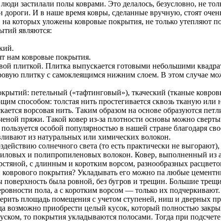
люди застилали полы коврами. Это делалось, безусловно, не тол
и дороги. И в наше время ковры, сделанные вручную, стоят оче
на которых уложены ковровые покрытия, не только утепляют п
ытий являются:
кий.
ят нам ковровые покрытия.
ой плиткой. Плитка выпускается готовыми небольшими квадрат
овую плитку с самоклеящимся нижним слоем. В этом случае мож
окрытий: петельный («тафтинговый»), ткаческий (тканые ковро
им способом: толстая нить простегивается сквозь тканую или н
ется ворсовая нить. Таким образом на основе образуются петл
еной пряжи. Такой ковер из-за плотности основы можно свертыв
ользуется особой популярностью в нашей стране благодаря свое
авливают из натуральных или химических волокон.
действию солнечного света (то есть практически не выгорают), 
криловых и полипропиленовых волокон. Ковер, выполненный из 
стяной, с длинным и коротким ворсом, разнообразных расцветок
ой коврового покрытия? Укладывать его можно па любые цемент
обы поверхность была ровной, без бугров и трещин. Большие тре
вности пола, а с коротким ворсом — только их подчеркивают. 
мерить площадь помещения с учетом ступеней, ниш и дверных пр
гда возможно приобрести целый кусок, который полностью закры
ском, то покрытия укладываются полосами. Тогда при подсчете 