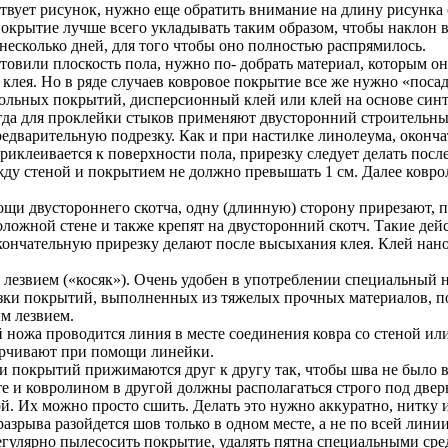
твует рисунок, нужно еще обратить внимание на длину рисунка (
крытие лучше всего укладывать таким образом, чтобы наклон во
несколько дней, для того чтобы оно полностью распрямилось.
товили плоскость пола, нужно по- добрать материал, которым он
клея. Но в ряде случаев ковровое покрытие все же нужно «поса
ольных покрытий, дисперсионный клей или клей на основе синт
а для проклейки стыков применяют двусторонний строительны
редварительную подрезку. Как и при настилке линолеума, оконча
иклеивается к поверхности пола, прирезку следует делать после
ежду стеной и покрытием не должно превышать 1 см. Далее ков
щи двустороннего скотча, одну (длинную) сторону прирезают, пр
ожной стене и также крепят на двусторонний скотч. Такие дейс
окончательную прирезку делают после высыхания клея. Клей нан
 лезвием («косяк»). Очень удобен в употреблении специальный
езки покрытий, выполненных из тяжелых прочных материалов, п
м лезвием.
ожа проводится линия в месте соединения ковра со стеной или 
ерчивают при помощи линейки.
и покрытий прижимаются друг к другу так, чтобы шва не было в
те и ковролином в другой должны располагаться строго под дв
 Их можно просто сшить. Делать это нужно аккуратно, нитку ис
разрыва разойдется шов только в одном месте, а не по всей линии
егулярно пылесосить покрытие, удалять пятна специальными ср