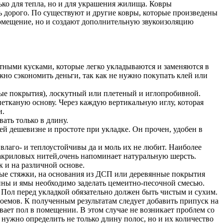
ько для тепла, но и для украшения жилища. Ковры
нь дорого. По существуют и другие ковры, которые произведены
омещение, но и создают дополнительную звукоизоляцию
ными кусками, которые легко укладываются и заменяются в
но сэкономить деньги, так как не нужно покупать клей или
вые покрытия), лоскутный или плетеный и иглопробивной.
етканую основу. Через каждую вертикальную иглу, которая
и.
ать только в длину.
й дешевизне и простоте при укладке. Он прочен, удобен в
влаго- и теплоустойчивы да и моль их не любит. Наиболее
акриловых нитей,очень напоминает натуральную шерсть.
 и на различной основе.
ные стяжки, на основания из ДСП или деревянные покрытия
щины и ямы необходимо заделать цемеитно-песочной смесью.
Пол перед укладкой обязательно должен быть чистым и сухим.
оемов. К полученным результатам следует добавить припуск на
вает пол в помещении. В этом случае не возникает проблем со
нужно определить не только длину полос, но и их количество