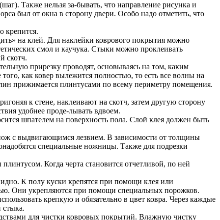
шаг). Также нельзя за-бывать, что направление рисунка и
рса был от окна в сторону двери. Особо надо отметить, что
о крепится.
дить» на клей. Для наклейки коврового покрытия можно
етических смол и каучука. Стыки можно проклеивать
й скотч.
тельную прирезку проводят, основываясь на том, каким
 того, как ковер вылежится полностью, то есть все волны на
ролин прижимается плинтусами по всему периметру помещения.
игоняя к стене, наклеивают на скотч, затем другую сторону
твия удобнее проде-лывать вдвоем.
осится шпателем на поверхность пола. Слой клея должен быть
 нож с выдвигающимся лезвием. В зависимости от толщины
онадобятся специальные ножницы. Также для подрезки
плинтусом. Когда черта становится отчетливой, по ней
идно. К полу куски крепятся при помощи клея или
ерью. Они укрепляются при помощи специальных порожков.
пользовать крепкую и обязательно в цвет ковра. Через каждые
 стыка.
едствами для чистки ковровых покрытий. Влажную чистку