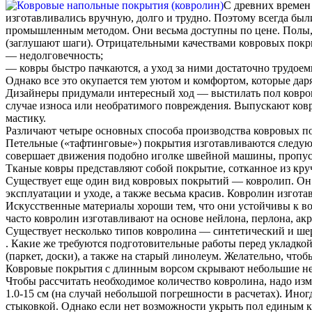
С древних времен 
изготавливались вручную, долго и трудно. Поэтому всегда был
промышленным методом. Они весьма доступны по цене. Полы, 
(заглушают шаги). Отрицательными качествами ковровых покр
— недолговечность;
— ковры быстро пачкаются, а уход за ними достаточно трудоем
Однако все это окупается тем уютом и комфортом, которые дар
Дизайнеры придумали интересный ход — выстилать пол ковров
случае износа или необратимого повреждения. Выпускают ковр
мастику.
Различают четыре основных способа производства ковровых п
Петельные («тафтинговые») покрытия изготавливаются следующ
совершает движения подобно иголке швейной машины, пропуска
Тканые ковры представляют собой покрытие, сотканное из круч
Существует еще один вид ковровых покрытий — ковролип. Он п
эксплуатации и уходе, а также весьма красив. Ковролин изгот
Искусственные материалы хороши тем, что они устойчивы к воз
часто ковролин изготавливают на основе нейлона, перлона, а
Существует несколько типов ковролина — синтетический и шер
. Какие же требуются подготовительные работы перед укладк
(паркет, доски), а также на старый линолеум. Желательно, чт
Ковровые покрытия с длинным ворсом скрывают небольшие неро
Чтобы рассчитать необходимое количество ковролина, надо из
1.0-15 см (на случай небольшой погрешности в расчетах). Ино
стыковкой. Однако если нет возможности укрыть пол единым ку