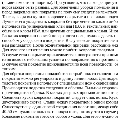
(в зависимости от ширины). При условии, что на ковре присутс
ворса может быть разным. Для облегчения уборки помещения по
перед закреплением покрытия па полу ему следует вылежаться 
Теперь, когда вы купили ковровое покрытие и правильно подго
Лучше всего укладывать ковролин без применения какого-либо 
использовать универсальный клей для ПВХ и текстильных нап
обычным клеем ИВА или другими специальными клеями. Иногд
Раскатав ковролин по всей поверхности пола, нужно сделать п
способом укладывается покрытие. В случае если покрытие не пр
нем разгладятся. После окончательной прирезки расстояние м
Для лучшего натягивания можно прибить ковролин гвоздями.
В случае если покрытие приклеивается к поверхности при помо
натягивают с небольшим усилием по направлению к противопол
В случае если покрытие приклеивается по всей поверхности, 
тонким.
Для обрезки ковролина понадобится острый нож со скошенным
покрытия можно регулировать и длину лезвия ножа. Для подр
толстых покрытий используют специальный нож с серповидны
Производится подрезка следующим образом. Тыльной стороной н
про¬изводится обрезка. В местах дверных проемов линию отч
Соединять куски ковровых покрытий следует стык встык. Куск
двустороннего скотча. Стыки между покрытием в одной комна
Существует еще один способ соединения полотнищ между собой.
40-50 см нужно использовать новую нить, потому что в случае 
Ковровые покрытия требуют особого ухода. Для этого нужно р