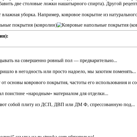
бавить две столовые ложки нашатырного спирта). Другой рецеп
т влажная уборка. Например, ковровое покрытие из натуральног
ин):
дывать на совершенно ровный пол — предварительно...
ишло в негодность или просто надоело, мы захотим поменять...
от основы коврового покрытия, частоты его использования и сос
ал поистине «народным» материалом для отделки...
ют собой плиту из ДСП, ДВП или ДМ Ф, спрессованную под...
ин)" ссылка на ru-stroyka.com обязательна!