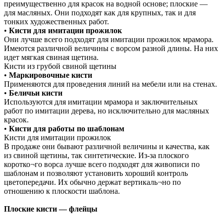
преимущественно для красок на водной основе; плоские —
для масляных. Они подходят как для крупных, так и для
тонких художественных работ.
•
Кисти для имитации прожилок
Они лучше всего подходят для имитации прожилок мрамора.
Имеются различной величины с ворсом разной длины. На них
идет мягкая свиная щетина.
Кисти из грубой свиной щетины
•
Маркировочные кисти
Применяются для проведения линий на мебели или на стенах.
•
Беличьи кисти
Используются для имитации мрамора и заключительных
работ по имитации дерева, но исключительно для масляных
красок.
•
Кисти для работы по шаблонам
Кисти для имитации прожилок
В продаже они бывают различной величины и качества, как
из свиной щетины, так синтетические. Из-за плоского
коротко¬го ворса лучше всего подходят для живописи по
шаблонам и позволяют установить хороший контроль
цветопередачи. Их обычно держат вертикаль¬но по
отношению к плоскости шаблона.
Плоские кисти — флейцы