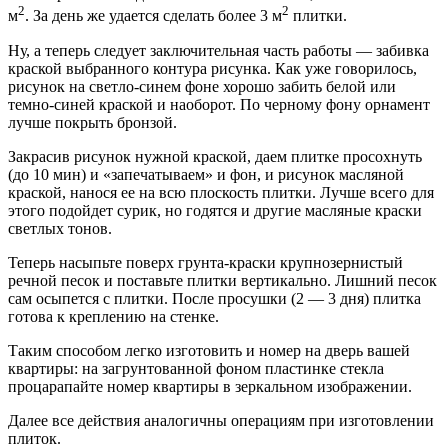
2
2
м
. За день же удается сделать более 3 м
плитки.
Ну, а теперь следует заключительная часть рабо­ты — забивка
краской выбранного контура рисунка. Как уже говорилось,
рисунок на светло-синем фоне хорошо забить белой или
темно-синей краской и на­оборот. По черному фону орнамент
лучше покрыть бронзой.
Закрасив рисунок нужной краской, даем плитке просохнуть
(до 10 мин) и «запечатываем» и фон, и ри­сунок масляной
краской, нанося ее на всю плоскость плитки. Лучше всего для
этого подойдет сурик, но го­дятся и другие масляные краски
светлых тонов.
Теперь насыпьте поверх грунта-краски крупно­зернистый
речной песок и поставьте плитки верти­кально. Лишний песок
сам осыпется с плитки. После просушки (2 — 3 дня) плитка
готова к креплению на стенке.
Таким способом легко изготовить и номер на дверь вашей
квартиры: на загрунтованной фоном пластинке стекла
процарапайте номер квартиры в зеркальном изображении.
Далее все действия аналогичны операциям при из­готовлении
плиток.