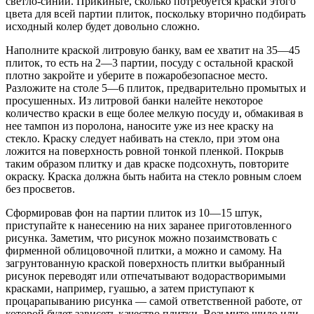
светло-синий. Прикиньте, сколько потребуется краски этого
цвета для всей партии плиток, поскольку вторично подбирать
исходный колер будет довольно сложно.
Наполните краской литровую банку, вам ее хватит на 35—45
плиток, то есть на 2—3 партии, посуду с осталь­ной краской
плотно закройте и уберите в пожаробезо­пасное место.
Разложите на столе 5—6 плиток, предва­рительно промытых и
просушенных. Из литровой банки налейте некоторое
количество краски в еще более мел­кую посуду и, обмакивая в
нее тампон из поролона, нано­сите уже из нее краску на
стекло. Краску следует наби­вать на стекло, при этом она
ложится на поверхность ров­ной тонкой пленкой. Покрыв
таким образом плитку и дав краске подсохнуть, повторите
окраску. Краска должна быть набита на стекло ровным слоем
без просветов.
Сформировав фон на партии плиток из 10—15 штук,
приступайте к нанесению на них заранее приготовлен­ного
рисунка. Заметим, что рисунок можно позаимство­вать с
фирменной облицовочной плитки, а можно и само­му. На
загрунтованную краской поверхность плитки выбранный
рисунок переводят или отпечатывают водо­растворимыми
красками, например, гуашью, а затем приступают к
процарапыванию рисунка — самой от­ветственной работе, от
которой будет зависеть качество плитки. Возьмите шило или