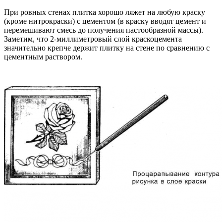
При ровных стенах плитка хорошо ляжет на лю­бую краску
(кроме нитрокраски) с цементом (в крас­ку вводят цемент и
перемешивают смесь до полу­чения пастообразной массы).
Заметим, что 2-милли­метровый слой краскоцемента
значительно крепче держит плитку на стене по сравнению с
цементным раствором.