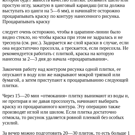
простую иглу, зажатую в цан­говый карандаш (игла должна
выступать из цанги на 5—6 мм), и начинайте осторожно
процарапывать краску по контуру нанесенного рисунка.
Процарапывать краску
следует очень осторожно, чтобы в царапине-линии было
видно стекло, но чтобы краска при этом не задралась и не
треснула (см. рис.). Задирается же слой краски в слу­чае, если
она недостаточно просохла, а трескается, если пересохла. Не
рекомендуется работать с плиткой, краска на которую
нанесена за 2—3 дня до начала «процарапы­вания».
Закончив работу над контуром рисунка одной плит­ки, ее
опускают в воду или же накрывают мокрой тряп­кой или
бумагой, а затем приступают к процарапыванию следующей
плитки.
Через 15—20 мин «отмокания» плитку вынимают из воды и,
не протирая и не давая просохнуть, начинают выбирать
краску из процарапанного контура. Эту опе­рацию также
производят иглой или шилом. Если плитка достаточно
отмокла, то рисунок удаляется ровной плен­кой без особых
усилий.
За вечер можно подготовить 20—30 плиток, то есть больше 1