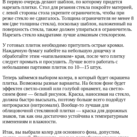
В первую очередь делают шаблон, по которому придется
нарезать плитки. Стол для резания стекла по­кройте материей,
с левой стороны стола укрепите огра­ничитель, чтобы при
резке стекло не сдвигалось. Тол­щина ограничителя не менее 8
мм (две толщины стекла), поскольку шаблон, наложенный на
поверхность стекла, также должен упираться в ограничитель.
Нарезать стек­ло квадратами лучше алмазным стеклорезом.
У готовых плиток необходимо притупить острые кромки.
Наждачную бумагу набейте на небольшую дощечку и
обработайте этим «напильником» края, пос­ле чего плитку
следует промыть и просушить. Луч­ше всего работать с
небольшими партиями плиток по 10—15 штук.
Теперь займемся выбором колера, в который будет окрашена
плитка. Возможны разные варианты. На бе­лом фоне будет
эффектен светло-синий или голубой ор­намент, на светло-
синем фоне — белый рисунок. Крас­ка, наносимая на стекло,
должна быстро высыхать, по­этому больше всего подойдут
нитрокраски (нитроэма­ли). Вообще-то лучшая для
облицовочной стеклянной плитки — краска для дорожных
знаков, так как она достаточно устойчива к температурным
изменениям и влажности.
Итак, вы выбрали колер для основного фона, до­пустим,