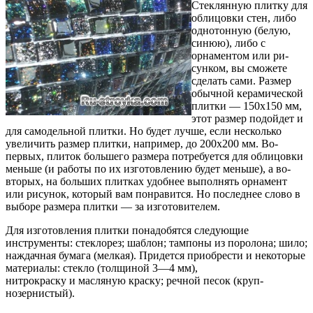
Стеклянную плитку для
облицовки стен, либо
од­нотонную (белую,
синюю), либо с
орнаментом или ри­
сунком, вы сможете
сделать сами. Размер
обычной ке­рамической
плитки — 150x150 мм,
этот размер подой­дет и
для самодельной плитки. Но будет лучше, если несколько
увеличить размер плитки, например, до 200x200 мм. Во-
первых, плиток большего размера по­требуется для облицовки
меньше (и работы по их изготовлению будет меньше), а во-
вторых, на больших плитках удобнее выполнять орнамент
или рисунок, ко­торый вам понравится. Но последнее слово в
выборе размера плитки — за изготовителем.
Для изготовления плитки понадобятся следующие
инструменты: стеклорез; шаблон; тампоны из пороло­на; шило;
наждачная бумага (мелкая). Придется приоб­рести и некоторые
материалы: стекло (толщиной 3—4 мм),
нитрокраску и масляную краску; речной песок (круп­
нозернистый).