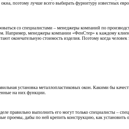
 окна, поэтому лучше всего выбирать фурнитуру известных евро
ьтироваться со специалистами – менеджеры компаний по произво
м. Например, менеджеры компании «ФенСтер» к каждому клиен
ают окончательную стоимость изделия. Поэтому когда человек за
авильная установка металлопластиковых окон. Какими бы качес
енные на них функции.
м деле правильно выполнить его могут только специалисты – спе
ные проемы, дабы по ней крепить конструкцию, как установить о