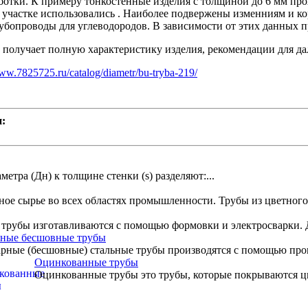
отки. К примеру тонкостенные изделия с толщиной до 6 мм прох
участке использовались . Наиболее подвержены изменниям и ко
убопроводы для углеводородов. В зависимости от этих данных п
 получает полную характеристику изделия, рекомендации для да
w.7825725.ru/catalog/diametr/bu-tryba-219/
п:
тра (Дн) к толщине стенки (s) разделяют:...
ное сырье во всех областях промышленности. Трубы из цветного 
трубы изготавливаются с помощью формовки и электросварки. Д
ьные бесшовные трубы
рные (бесшовные) стальные трубы производятся с помощью прока
Оцинкованные трубы
Оцинкованные трубы это трубы, которые покрываются ци