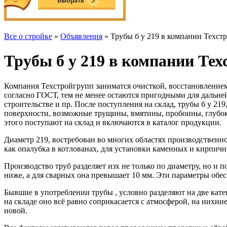
Все о стройке
»
Объявления
» Трубы б у 219 в компании Техст
Трубы б у 219 в компании Те
Компания Техстройгрупп заниматся очисткой, восстановлением 
согласно ГОСТ, тем не менее остаются пригодными для дальней
строительстве и пр. После поступления на склад, трубы б у 2
поверхности, возможные трущины, вмятины, пробоины, глубок
этого поступают на склад и включаются в каталог продукции.
Диаметр 219, востребован во многих областях производственно
как опалубка в котлованах, для установки каменных и кирпич
Производство труб разделяет изх не только по диаметру, но и 
ниже, а для сварных она превышает 10 мм. Эти параметры обес
Бывшие в употреблении трубы , условно разделяют на две катег
на складе оно всё равно соприкасается с атмосферой, на нихни
новой.