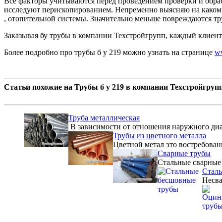
Все факторы учитываются перед проведением проверки и обраб
исследуют перископированием. Непременно выясняю на каком 
, отопительной системы. Значительно меньше повреждаются тр
Заказывая бу трубы в компании Техстройгрупп, каждый клиент
Более подробно про трубы б у 219 можно узнать на странице
ww
Статьи похожие на Трубы б у 219 в компании Техстройгруп
Труба металлическая
В зависимости от отношения наружного диаме
Трубы из цветного металла
Цветной метал это востребован
Сварные трубы
Стальные сварные 
Стал
Несва