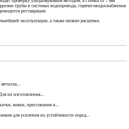
одят проверку ультразвуковым методом, а стенки от 7 мм
ррозии трубы в системах водопровода, горячеговодоснабжения
роводится реставрация.
льнейшей эксплуатации, а также низкие расценки.
металла...
ля их изготовления...
тки, ковки, прессования и...
нком для усиления их устойчивости перед...