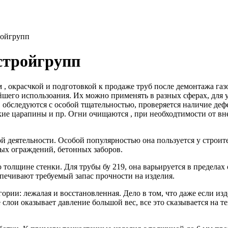
ройгрупп
хстройгрупп
, окрасчкой и подготовкой к продаже труб после демонтажа газо
шего использоания. Их можно применять в разных сферах, для у
19, обследуются с особой тщательностью, проверяется наличие д
ие царапины и пр. Огни очищаются , при необходтимости от вн
й деятельности. Особой популярностью она пользуется у строите
ных ограждений, бетонных заборов.
по толщине стенки. Для трубы бу 219, она варьируется в предела
печивают требуемый запас прочности на изделия.
ории: лежалая и восстановленная. Дело в том, что даже если изд
е слои оказывает давление большой вес, все это сказывается на 