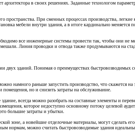
т архитектора в своих решениях. Заданные технологом парамет
о пространства. При сменных процессах производства, легкие 
ановка мебели внутри здания, а в итоге кардинально меняется п
бходимо все инженерные системы провести так, чтобы они не м
 мешали. Линия проводки и отвода также продумываются на ста
ии двух зданий. Понимая о преимуществах быстровозводимых с
, можно намного раньше запустить производство, что скажется 
и помещения, но и снизить затраты на обслуживание.
дание, всегда можно разобрать на составные элементы и перевез
размещения, которое недоступно основному потоку целевой ауди
это большие затраты и убытки.
кой зоне, а новейшие отделочные материалы, могут сделать ег
ным нормам, можно считать быстровозводимые здания идеальным