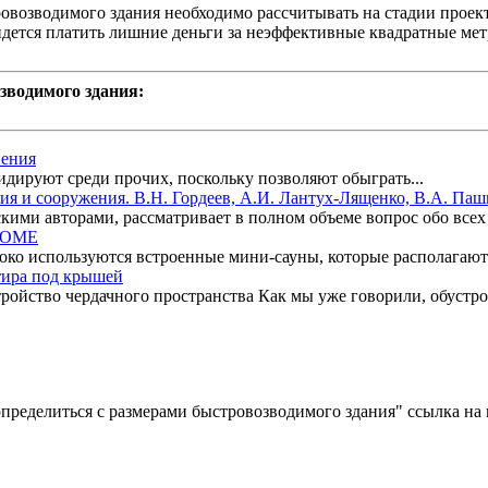
ровозводимого здания необходимо рассчитывать на стадии проек
дется платить лишние деньги за неэффективные квадратные мет
зводимого здания:
нения
дируют среди прочих, поскольку позволяют обыграть...
ния и сооружения. В.Н. Гордеев, А.И. Лантух-Лященко, В.А. Паш
ими авторами, рассматривает в полном объеме вопрос обо всех т
ДОМЕ
о используются встроенные мини-сауны, которые располагаются
тира под крышей
ройство чердачного пространства Как мы уже говорили, обустрой
пределиться с размерами быстровозводимого здания" ссылка на ru