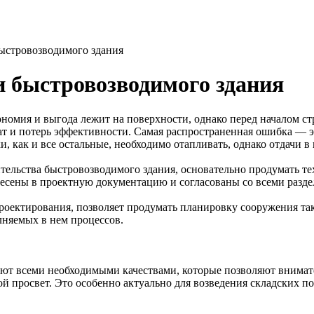
быстровозводимого здания
и быстровозводимого здания
номия и выгода лежит на поверхности, однако перед началом ст
т и потерь эффективности. Самая распространенная ошибка — э
 как и все остальные, необходимо отапливать, однако отдачи в 
тельства быстровозводимого здания, основательно продумать те
несены в проектную документацию и согласованы со всеми разд
проектирования, позволяет продумать планировку сооружения та
лняемых в нем процессов.
ют всеми необходимыми качествами, которые позволяют внимат
й просвет. Это особенно актуально для возведения складских 