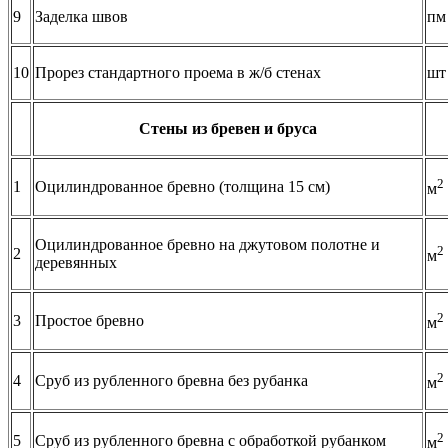
9
Заделка швов
пм
10
Прорез стандартного проема в ж/б стенах
шт
Стены из бревен и бруса
2
1
Оцилиндрованное бревно (толщина 15 см)
м
Оцилиндрованное бревно на джутовом полотне и
2
2
м
деревянных
2
3
Простое бревно
м
2
4
Сруб из рубленного бревна без рубанка
м
2
5
Сруб из рубленного бревна с обработкой рубанком
м