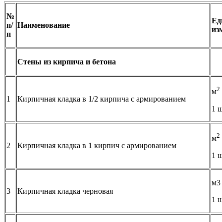
№
Ед
п/
Наименование
из
п
Стены из кирпича и бетона
2
м
1
Кирпичная кладка в 1/2 кирпича с армированием
1 
2
м
2
Кирпичная кладка в 1 кирпич с армированием
1 
м3
3
Кирпичная кладка черновая
1 