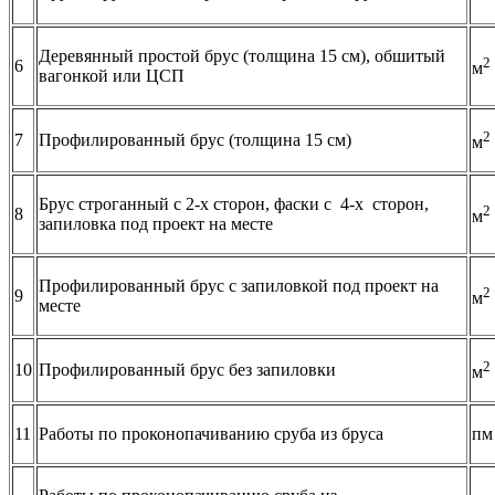
Деревянный простой брус (толщина 15 см), обшитый
2
6
м
вагонкой или ЦСП
2
7
Профилированный брус (толщина 15 см)
м
Брус строганный с 2-х сторон, фаски с 4-х сторон,
2
8
м
запиловка под проект на месте
Профилированный брус с запиловкой под проект на
2
9
м
месте
2
10
Профилированный брус без запиловки
м
11
Работы по проконопачиванию сруба из бруса
пм