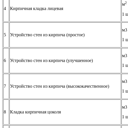
2
м
4
Кирпичная кладка лицевая
1 
м3
5
Устройство стен из кирпича (простое)
1 
м3
6
Устройство стен из кирпича (улучшенное)
1 
м3
7
Устройство стен из кирпича (высококачественное)
1 
м3
8
Кладка кирпичная цоколя
1 