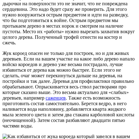
дырочки на поверхности это не значит, что не повреждена
сердцевина. Это надо будет сразу же проверить. Для этого
нужно вооружиться острым предметом и идти на разведку,
что бы подготовиться к войне. Острым предметом мы
протыкаем дерево в местах норок и смотрим на наличие
пустоты. Место их «работы» нужно вырезать захватив вокруг
целого дерева. Полученный трофей отнести на костер и
сжечь.
Жук короед опасен не только для построек, но и для живых
деревьев. Если на вашем участке на какое либо дерево напало
войско короедов и дерево уже весьма пострадало, лучше
избавиться от дерева как можно быстрее. Если этого не
сделать, очаг может перекинуться дальше на деревья, на
постройки и так далее. Деревья для профилактики правильно
обрабатывают. Опрыскивается весь ствол растворами про
которые сказано выше. Это весьма актуально для «слабых»
деревьев, например
саженцев
. Также есть возможность
приготовить состав самостоятельно. Берется ведро, в него
наливается вода наполовину, добавляется кварта жидкого
мыла зеленого цвета и затем два стакана карболовой кислоты
(неочищенной).
Затем состав разбавляют двадцати пятью
частями воды.