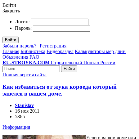
Войти
Закрыть
Логин:
Пароль:
Войти
Забыли пароль?
|
Регистрация
Главная
Библиотека
Видеораздел
Калькуляторы мер длин
Объявления
FAQ
RU-STROYKA.COM
Строительный Портал России
Найти
Полная версия сайта
Как избавиться от жука короеда который
завелся в вашем доме.
Stanislav
16 ноя 2011
5865
Информация
Если в вашем доме или