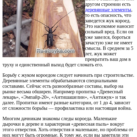
другом строении есть
деревянные элементы
,
то есть опасность, что
заведется жук короед.
Это насекомое наносит
сильный вред. Если он
уже завелся, бороться
зачастую уже не имеет
смысла. В среднем за 5
лет, жук может
превратить ваш дом в
труху и единственный выход будет сломать его.
Борьбу с жуком короедом следует начинать при строительстве.
Деревянные элементы обрабатываются специальными
составами. Сейчас есть разнообразные составы, выбор на
рынке весьма обширен. Например пропитка «Древесный
лекарь»,
«Эмпайр-20», «Антишашелин», «Антижук» и так
далее
. Пропитки имеют разные категории, от 1 до 4, зависит
от сложности борьбы — профилактика или настоящая война.
Многим дачникам знакомы следы короеда. Маленькие
дырочки в дереве и характерная «древесная пыль» вокруг
этого отверстия. Хоть отверстия и маленькие, но проблемы от
них могут быть огромные. К тому же, если вы заметили эти