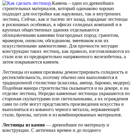
Камень – один из древнейших
строительных материалов, который одинаково хорошо
подходит для постройки как наружных, так и внутренних
лестниц. Сейчас, как и тысячи лет назад, парадные лестницы
в роскошных особняках, в офисах солидных компаний и в
крупных общественных зданиях отделываются
облицовочными камнями благородных пород: гранитом,
мрамором, ониксом, обсидианом, змеевиком или их
искусственными заменителями. Для прочности несущие
конструкции таких лестниц, как правило, изготавливаются из
стали или из предварительно напряженного железобетона, а
затем покрываются камнем.
Лестницы из камня призваны демонстрировать солидность и
респектабельность, поэтому обычно они выполняются в
традиционной стилистике (классика, ампир, барокко, модерн).
Подобная манера строительства сказывается и на декоре, и на
отделке лестниц. Нередко каменные лестницы украшаются по
сторонам скульптурами или светильниками, а их ограждения
сами по себе могут представлять произведения искусства и
выполняться из кованого черного металла, нержавеющей
стали, бронзы, латуни и из комбинированных материалов.
Лестницы из камня
— древнейшие по материалу и
конструкции. С античных времен и до позднего