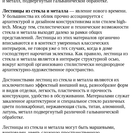
и металл, подвергнутый гальванической обработке.
Лестницы из стекла и металла
— явление нового времени.
У большинства их облик прочно ассоциируется с
архитектурой и дизайном конструктивизма или стилем high-
tech. Между тем, стилистические и технические возможности
стекла и металла выходят далеко за рамки общих
представлений. Лестницы из этих материалов органично
вписываются и в контекст умеренных классических
интерьеров, не говоря уже о тех случаях, когда в доме
господствует нарочитая эклектика. Как правило, лестница из
стекла и металла является в интерьере структурной осью,
вокруг которой организовано стилистически неоднородное
архитектурно-художественное пространство.
Достоинствами лестниц из стекла и металла являются их
исключительно эффектный внешний вид, разнообразие форм
и видов отделки, легкость, пластичность и прочность
конструкции, удобство в обслуживании. Материалами служат
закаленное архитектурное и специальное стекло различных
цвети поликарбонат, нержавеющая сталь, титан, алюминий,
латунь, металл подвергнутый различной гальванической
обработке.
Лестницы из стекла и металла могут быть маршевыми,
винтовыми, иметь сложную пространственную