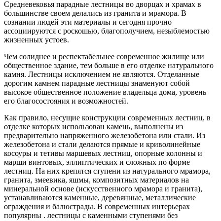
Средневековья парадные лестницы во дворцах и храмах в
большинстве своем делались из гранита и мрамора. В
сознании людей эти материалы и сегодня прочно
ассоциируются с роскошью, благополучием, незыблемостью
жизненных устоев.
Чем солиднее и респектабельнее современное жилище или
общественное здание, тем больше в его отделке натурального
камня. Лестницы исключением не являются. Отделанные
дорогим камнем парадные лестницы знаменуют собой
высокое общественное положение владельца дома, уровень
его благосостояния и возможностей.
Как правило, несущие конструкции современных лестниц, в
отделке которых использован камень, выполнены из
предварительно напряженного железобетона или стали. Из
железобетона и стали делаются прямые и криволинейные
косоуры и тетивы маршевых лестниц, опорные колонны и
марши винтовых, эллиптических и сложных по форме
лестниц. На них крепятся ступени из натурального мрамора,
гранита, змеевика, яшмы, композитных материалов на
минеральной основе (искусственного мрамора и гранита),
устанавливаются каменные, деревянные, металлические
ограждения и балюстрады. В современных интерьерах
популярны . лестницы с каменными ступенями без