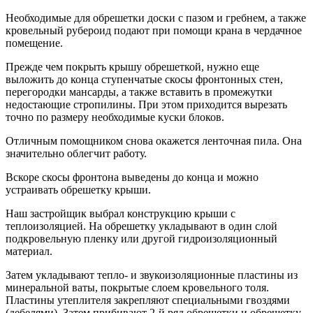
Необходимые для обрешетки доски с пазом и гребнем, а также
кро­вельный рубероид подают при помощи крана в чердачное
помещение.
Прежде чем покрыть крышу обрешеткой, нужно еще
выложить до конца ступенчатые скосы фронтонных стен,
перегородки мансарды, а также вставить в промежутки
недостающие стропилины. При этом приходится вырезать
точно по размеру необходимые куски блоков.
Отличным помощником снова окажется ленточная пила. Она
значи­тельно облегчит работу.
Вскоре скосы фронтона выведены до конца и можно
устраивать обрешетку крыши.
Наш застройщик выбрал конструкцию крыши с
теплоизоляцией. На обрешетку укладывают в один слой
подкровельную пленку или дру­гой гидроизоляционный
материал.
Затем укладывают тепло- и звукоизоляционные пластины из
мине­ральной ваты, покрытые слоем кровельного толя.
Пластины утеплителя закрепляют специальными гвоздями
(дебелями). Затем прибивают 2-й ряд обрешетки и обрешетку,