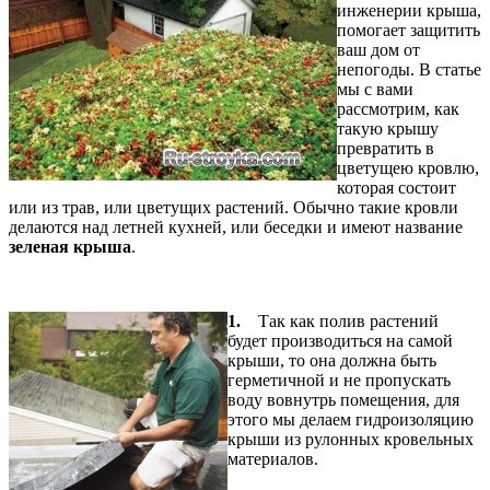
инженерии крыша,
помогает защитить
ваш дом от
непогоды. В статье
мы с вами
рассмотрим, как
такую крышу
превратить в
цветущею кровлю,
которая состоит
или из трав, или цветущих растений. Обычно такие кровли
делаются над летней кухней, или беседки и имеют название
зеленая крыша
.
1.
Так как полив растений
будет производиться на самой
крыши, то она должна быть
герметичной и не пропускать
воду вовнутрь помещения, для
этого мы делаем гидроизоляцию
крыши из рулонных кровельных
материалов.