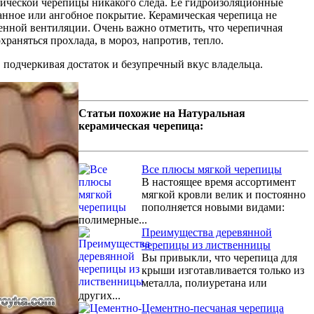
амической черепицы никакого следа. Её гидроизоляционные
анное или ангобное покрытие. Керамическая черепица не
венной вентиляции. Очень важно отметить, что черепичная
раняться прохлада, в мороз, напротив, тепло.
 подчеркивая достаток и безупречный вкус владельца.
Статьи похожие на Натуральная
керамическая черепица:
Все плюсы мягкой черепицы
В настоящее время ассортимент
мягкой кровли велик и постоянно
пополняется новыми видами:
полимерные...
Преимущества деревянной
черепицы из лиственницы
Вы привыкли, что черепица для
крыши изготавливается только из
металла, полиуретана или
других...
Цементно-песчаная черепица