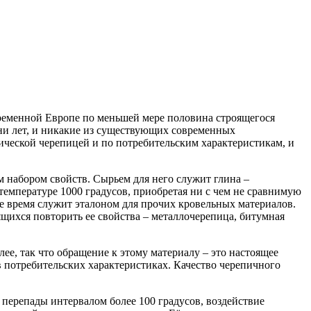
временной Европе по меньшей мере половина строящегося
ни лет, и никакие из существующих современных
ической черепицей и по потребительским характеристикам, и
 набором свойств. Сырьем для него служит глина –
мпературе 1000 градусов, приобретая ни с чем не сравнимую
е время служит эталоном для прочих кровельных материалов.
ихся повторить ее свойства – металлочерепица, битумная
лее, так что обращение к этому материалу – это настоящее
 в потребительских характеристиках. Качество черепичного
перепады интервалом более 100 градусов, воздействие