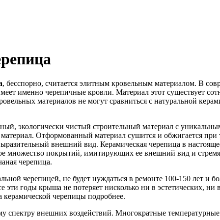
ерепица
а
, бесспорно, считается элитным кровельным материалом. В со
имеет именно черепичные кровли. Материал этот существует сот
овельных материалов не могут сравниться с натуральной керам
ный, экологически чистый строительный материал с уникальным
атериал. Отформованный материал сушится и обжигается при те
 выразительный внешний вид. Керамическая черепица в настояще
ое множество покрытий, имитирующих ее внешний вид и стремящ
чаная черепица.
ьной черепицей, не будет нуждаться в ремонте 100-150 лет и бо
се эти годы крыша не потеряет нисколько ни в эстетических, ни
а керамической черепицы подробнее.
му спектру внешних воздействий. Многократные температурные 