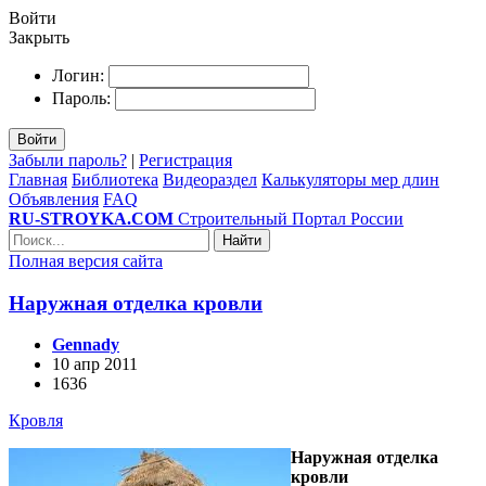
Войти
Закрыть
Логин:
Пароль:
Войти
Забыли пароль?
|
Регистрация
Главная
Библиотека
Видеораздел
Калькуляторы мер длин
Объявления
FAQ
RU-STROYKA.COM
Строительный Портал России
Найти
Полная версия сайта
Наружная отделка кровли
Gennady
10 апр 2011
1636
Кровля
Наружная отделка
кровли