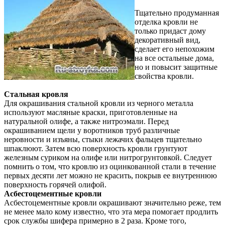
Тщательно продуманная
отделка кровли не
только придаст дому
декоративный вид,
сделает его непохожим
на все остальные дома,
но и повысит защитные
свойства кровли.
Стальная кровля
Для окрашивания стальной кровли из черного металла
используют масляные краски, приготовленные на
натуральной олифе, а также нитроэмали. Перед
окрашиванием щели у воротников труб различные
неровности и изъяны, стыки лежачих фальцев тщательно
шпаклюют. Затем всю поверхность кровли грунтуют
железным суриком на олифе или нитрогрунтовкой. Следует
помнить о том, что кровлю из оцинкованной стали в течение
первых десяти лет можно не красить, покрыв ее внутреннюю
поверхность горячей олифой.
Асбестоцементные кровли
Асбестоцементные кровли окрашивают значительно реже, тем
не менее мало кому известно, что эта мера помогает продлить
срок службы шифера примерно в 2 раза. Кроме того,