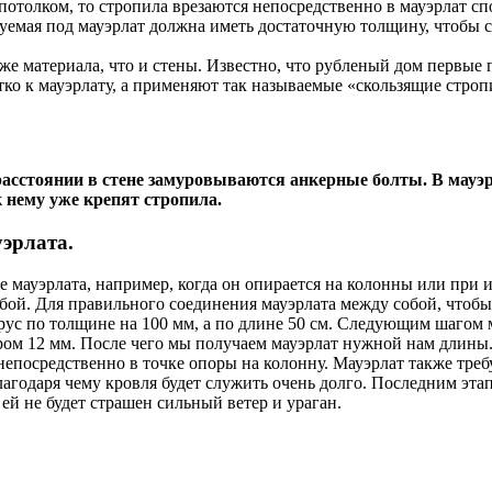
толком, то стропила врезаются непосредственно в мауэрлат спо
зуемая под мауэрлат должна иметь достаточную толщину, чтобы
е материала, что и стены. Известно, что рубленый дом первые па
тко к мауэрлату, а применяют так называемые «скользящие стро
асстоянии в стене замуровываются анкерные болты. В мауэр
 нему уже крепят стропила.
эрлата.
 мауэрлата, например, когда он опирается на колонны или при
бой. Для правильного соединения мауэрлата между собой, чтобы
брус по толщине на 100 мм, а по длине 50 см. Следующим шагом 
м 12 мм. После чего мы получаем мауэрлат нужной нам длины. 
непосредственно в точке опоры на колонну. Мауэрлат также тр
лагодаря чему кровля будет служить очень долго.
Последним этап
ей не будет страшен сильный ветер и ураган.