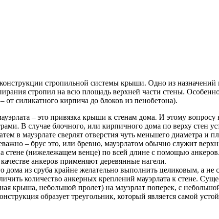
 конструкции стропильной системы крыши. Одно из назначений м
пирания стропил на всю площадь верхней части стены. Особенно
– от силикатного кирпича до блоков из пенобетона).
ауэрлата – это привязка крыши к стенам дома. И этому вопросу
рами. В случае блочного, или кирпичного дома по верху стен у
атем в мауэрлате сверлят отверстия чуть меньшего диаметра и п
еважно – брус это, или бревно, мауэрлатом обычно служит верхн
а стене (нижележащем венце) по всей длине с помощью анкеров. 
 качестве анкеров применяют деревянные нагели.
о дома из сруба крайне желательно выполнить целиковым, а не с
еличить количество анкерных креплений мауэрлата к стене. Сущ
ная крыша, небольшой пролет) на мауэрлат поперек, с небольшо
конструкция образует треугольник, который является самой уст