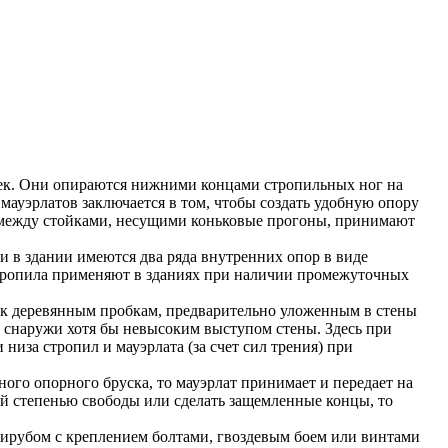
тоек. Они опираются нижними концами стропильных ног на
ауэрлатов заключается в том, чтобы создать удобную опору
 между стойками, несущими коньковые прогоны, принимают
 в здании имеются два ряда внутренних опор в виде
стропила применяют в зданиях при наличии промежуточных
 к деревянным пробкам, предварительно уложенным в стены
я снаружи хотя бы невысоким выступом стены. Здесь при
низа стропил и мауэрлата (за счет сил трения) при
ого опорного бруска, то мауэрлат принимает и передает на
ой степенью свободы или сделать защемленные концы, то
ирубом с креплением болтами, гвоздевым боем или винтами