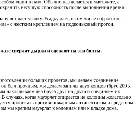
собом «шип в паз». Обычно паз делается в мауэрлате, а
 сохранить несущую способность после выполнения врезки
ру лет дает усадку. Усадку дает, в том числе и фронтон,
пила» с жестким креплением на подконьковый прогон.
лате сверлят дырки и одевают на эти болты.
 изготовлении больших пролетов, мы делаем соединение
 он был прочным, мы делаем запилы двух концов (брус 200 х
мы накладываем два бруса друг на друга и соединяем их
В случаях, когда мауэрлат опирается на колонны желательно
ебуется пропитать противопожарным антисептиком и средством
ом мы крепим мауэрлат к колоннам или к кладке дома.