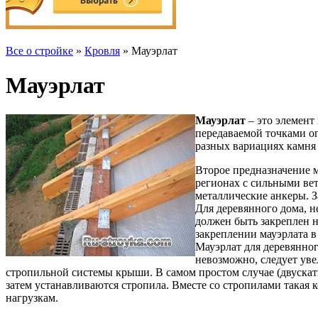
Все о стройке
»
Кровля
» Мауэрлат
Мауэрлат
Мауэрлат
– это элемент
передаваемой точками о
разных вариациях камня 
Второе предназначение м
регионах с сильными вет
металлические анкеры. З
Для деревянного дома, н
должен быть закреплен н
закреплении мауэрлата в
Мауэрлат для деревянног
невозможно, следует ув
стропильной системы крыши. В самом простом случае (двускат
затем устанавливаются стропила. Вместе со стропилами такая 
нагрузкам.