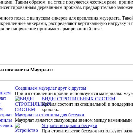
инами. Таким образом, на стене получается жесткая рама, прин
нтисептированным деревянным пробкам, предварительно заложен
ного пояса с выпуском анкеров для крепления мауэрлата. Такой
икрепленные анкерами, распределяют вертикальную нагрузку и
сновное напряжение принимает армированный пояс.
ьи похожие на Мауэрлат:
Соединяем мауэрлат друг с другом
При изготовлении кровли используются материалы: мауэрл
ВИДЫ СТРОПИЛЬНЫХ СИСТЕМ
Кровля состоит из специальной и поддержи
кровлю...
Мауэрлат и стропилы для беседки.
Мауэрлат является связующим звеном между каменными с
Устройство крыши беседки
При строительстве беседок используют разн