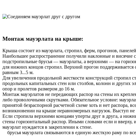
Монтаж мауэрлата на крыше:
Крыша состоит из мауэрлата, стропил, ферм, прогонов, панелей
Наибольшее распространение получили наклонные и висячие ст
подстропильные брусья — мауэрлаты, а верхними — на горизон
для нижних концов стропил. Верхний прогон поддерживается 
равным 3...5 м.
Для увеличения продольной жесткости конструкций стропил ст
продольных капитальных стен или столбов, колонн и других 
опор и пролетов размером до 16 м.
Монтаж мауэрлатов не передающих распор на стены их крепле
либо проволочными скрутками. Обязательное условие: мауэрла
принятой безраспорной расчетной схеме хоть и нет распора, вс
возникновении на крыше неравномерных нагрузок. Выступ не п
Если стропила верхними концами уперты друг в друга, а нижн
стены горизонтальный распор. Иными словами если и вверху, 
мауэрлат нуждается в закреплении к стене.
брусья мауэрлата связываются в единую жесткую раму по все