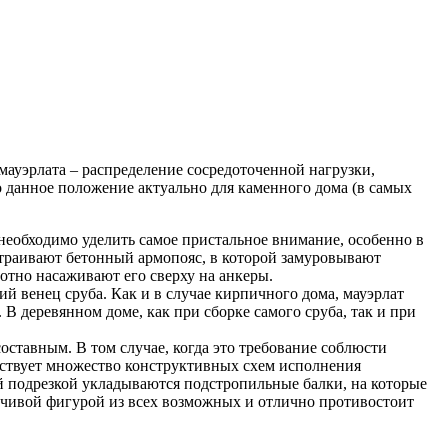
ауэрлата – распределение сосредоточенной нагрузки,
 данное положение актуально для каменного дома (в самых
 необходимо уделить самое пристальное внимание, особенно в
страивают бетонный армопояс, в которой замуровывают
лотно насаживают его сверху на анкеры.
ий венец сруба. Как и в случае кирпичного дома, мауэрлат
В деревянном доме, как при сборке самого сруба, так и при
оставным. В том случае, когда это требование соблюсти
ествует множество конструктивных схем исполнения
й подрезкой укладываются подстропильные балки, на которые
ойчивой фигурой из всех возможных и отлично противостоит