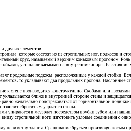
 и других элементов.
ропила, которые состоят из из стропильных ног, подкосов и с
тальный брус, называемый верхним коньковым прогоном. Роль м
стойками, устанавливаемыми на внутренние опоры. Расстояние
авят продольные подкосы, расположенные у каждой стойки. Если
элементов, то укладывают два продольных прогона. Наслонные 
ние к стене производится конструктивно. Скобами или гвоздями
т укладывается ближе к внутренней стороне стены и защищаетс
е равно желательно подстраховаться от горизонтальной подвижки 
озволит сбросить мауэрлат со стены.
ими упираются в мауэрлат посредством врубки зубом или нашивн
и внизу стропильной ноги изготовить узловые соединения с одн
му периметру здания. Сращивание брусьев производят косым пр