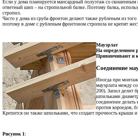
Если у дома планируется мансардный полуэтаж со скошенным по
ответный шип – на стропильной балке. Поэтому балка, исполь
стропил.
Часто у дома из сруба фронтон делают также рубленым из того ж
поэтому в доме с рубленым фронтоном стропила не крепят жес
Мауэрлат
На определенном р
Привинчивают и к
Соединение мау
Иногда при монтаже
мауэрлата между со
200). Запил делит 
шпильками диаметро
соединение делать 
против короедов, б
Крепится он также шпильками, что создает прочность крыши и 
Рисунок 1
: