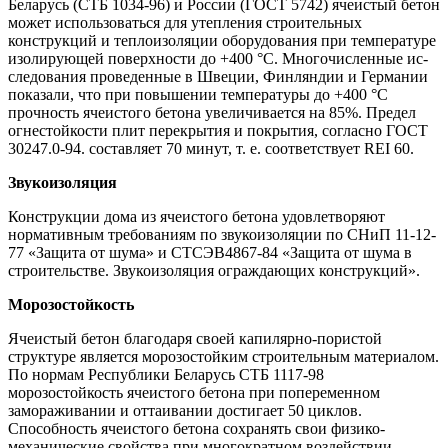
Беларусь (СТБ 1034-96) и Рос­сии (ГОСТ 5742) ячеистый бетон
может использоваться для утепления строительных
конструкций и теплоизоляции оборудования при темпе­ратуре
изолирующей поверхности до +400 °С. Многочисленные ис­
следования проведенные в Швеции, Финляндии и Германии
показали, что при повышении температуры до +400 °С
прочность ячеистого бетона увеличивается на 85%. Предел
огнестойкости плит перекрытия и покрытия, согласно ГОСТ
30247.0-94. составляет 70 минут, т. е. соот­ветствует REI 60.
Звукоизоляция
Конструкции дома из ячеистого бетона удовлетворяют
норматив­ным требованиям по звукоизоляции по СНиП 11-12-
77 «Защита от шу­ма» и СТСЭВ4867-84 «Защита от шума в
строительстве. Звукоизоляция ограждающих конструкций».
Морозостойкость
Ячеистый бетон благодаря своей капилярно-пористой
структуре является морозостойким строительным матери­алом.
По нормам Республики Беларусь СТБ 1117-98
морозостойкость ячеисто­го бетона при попеременном
заморажи­вании и оттаивании достигает 50 ци­клов.
Способность ячеистого бетона со­хранять свои физико-
механические свойства при многократном воздейст­вии