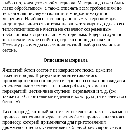
выбор подходящего стройматериала. Материал должен быть
легко обрабатываем, а также отвечать всем требованиям по
теплоизоляции, звукоизоляции и микроклимату в по­
мещениях. Наиболее распространенным материалом для
индивиду­ального строительства является кирпич, однако его
теплотехнические качества не отвечают современным
требованиям к строительным материалам. У дерева лучшие
теплотехнические свойства, однако оно недолговечно.
Поэтому рекомендуем остановить свой выбор на яче­истом
бетоне.
Описание материала
Ячеистый бетон состоит из кварцевого песка, цемента,
извести и воды. В результате запатентованного
производственного процесса из данного сырья производятся
строительные элементы, например блоки, элементы
перекрытий, лестничные ступени, перемычки и т. д. (см.
также гл. «Строительные изделия и конструкции из ячеистого
бетона»).
Газ (водород), который возникает вследствие так называемого
процесса вспучивания/расширения (этот процесс аналогичен
процес­су, который применяется для приготовления
дрожжевого теста), увеличивает в 5 раз объем сырой смеси.