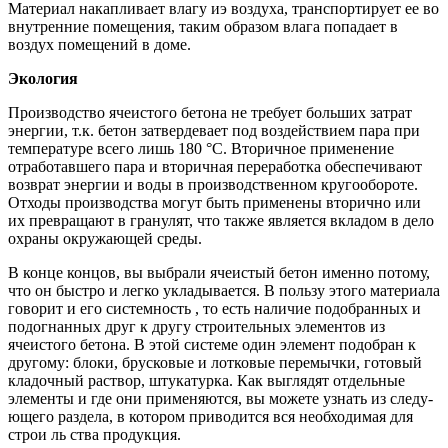
Материал накапливает влагу иэ воздуха, транс­портирует ее во
внутренние помещения, таким образом влага попадает в
воздух помещений в доме.
Экология
Производство ячеистого бетона не требует больших затрат
энергии, т.к. бетон затвердевает под воздействием пара при
температуре всего лишь 180 °С. Вторичное применение
отработавшего пара и вторичная переработка обеспечивают
возврат энергии и воды в производственном кругообороте.
Отходы производства могут быть применены вторично или
их превращают в гранулят, что также является вкладом в дело
охраны окружающей среды.
В конце концов, вы выбрали ячеистый бетон именно потому,
что он быстро и легко укладывается. В пользу этого материала
говорит и его системность , то есть наличие подобранных и
подогнанных друг к другу строительных элементов из
ячеистого бетона. В этой системе один элемент подобран к
другому: блоки, брусковые и лотковые пере­мычки, готовый
кладочный раствор, штукатурка. Как выглядят от­дельные
элементы и где они применяются, вы можете узнать из следу­
ющего раздела, в котором приводится вся необходимая для
строи ль ства продукция.