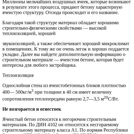
Миллионы мельчайших возду­шных ячеек, которые возникают
в результате этого процесса, придают бетону характерную
ячеистую структуру. Отсюда происходит и его название.
Благодаря такой структуре материал обладает хорошими
строительно-физическими свойствами — высокой
теплоизоляцией, хорошей
звукоизоляцией, а также обеспечивает хороший микроклимат
в поме­щениях. К тому же он очень легок и хорошо поддается
укладке. Далее вы найдете дополнительную информацию о
строительном материале — ячеистом бетоне, которая будет
интересна для любого застройщика.
Теплоизоляция
Однослойная стена из ячеистобетонных блоков плотностью
3
400— 500кг/м
при толщине в 40 см имеет величину
20
сопротивления теплопередачи равную 2,7—3,5 м
С/Вт.
Не возгорается и огнестоек
Ячеистый бетон относится к негорючим строительным
матери­алам. По ДИН 4102 он относится к несгораемому
строительному мате­риалу класса А1. По нормам Республики