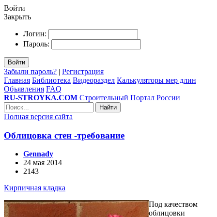
Войти
Закрыть
Логин:
Пароль:
Войти
Забыли пароль?
|
Регистрация
Главная
Библиотека
Видеораздел
Калькуляторы мер длин
Объявления
FAQ
RU-STROYKA.COM
Строительный Портал России
Найти
Полная версия сайта
Облицовка стен -требование
Gennady
24 мая 2014
2143
Кирпичная кладка
Под качеством
облицовки