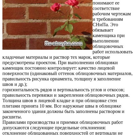
понимают ее
соответствие
рабочим чертежам
и требованиям
СНиПа. Это
обязывает
каменщика при
выполнении
облицовочных
работ использовать
кладочные материалы и раствор тех марок, которые
предусмотрены проектом. При выполнении облицовки
каменщик постоянно контролирует: качество лицевой
поверхности (одинаковый оттенок облицовочных материалов,
правильность рисунка орнамента, толщину я заполнение
швов и др.);
горизонтальность рядов и вертикальность углов и откосов;
правильность перевязки и закрепления облицовочных рядов.
Толщина швов в лицевой кладке и при облицовке стен
плитами принята 10 мм. Все наружные швы в облицовке
законченного здания должны быть заполнены раствором и
расшиты.
Правилами производства и приемки облицовочных работ
допускаются следующие предельные отклонения:
отклонение облицованных поверхностей от вертикали не