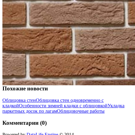
Похожие новости
Облицовка стен
Облицовка стен одновременно с
кладкой
Особенности зимней кладки с облицовкой
Укладка
паркетных досок по лагам
Облицовочные работы
Комментарии (0)
Powered by
DataLife Engine
© 2014