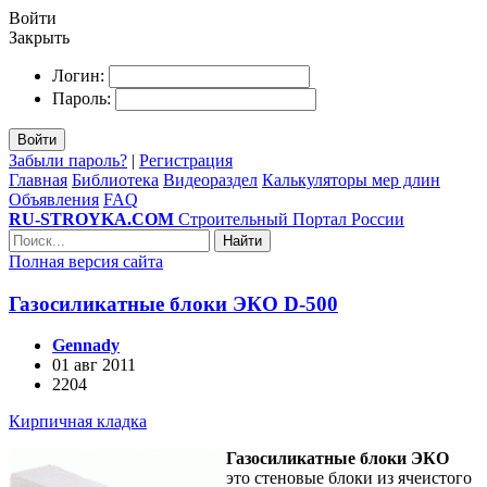
Войти
Закрыть
Логин:
Пароль:
Войти
Забыли пароль?
|
Регистрация
Главная
Библиотека
Видеораздел
Калькуляторы мер длин
Объявления
FAQ
RU-STROYKA.COM
Строительный Портал России
Найти
Полная версия сайта
Газосиликатные блоки ЭКО D-500
Gennady
01 авг 2011
2204
Кирпичная кладка
Газосиликатные блоки ЭКО
это стеновые блоки из ячеистого