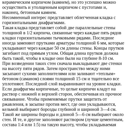
керамическим кирпичом (камнем), но это успешно можно
осуществить и утолщенным кирпичом с пустотами и,
наконец, бетонным камнем.
Несомненный интерес представляет облегченная кладка с
горизонтальными диафрагмами.
Такая кладка представляет собой две параллельные стены
толщиной в 1/2 кирпича, связанные через каждые пять рядов
кладки горизонтальными тычковыми рядами. Последние
иногда заменяют прутками арматуры толщиной 6 мм, которые
укладывают через каждые 50 см длины стены. Концы прутков
загибают под прямым утлом. Общая длина прутков должна
быть такой, чтобы в кладке они были на глубине 8-10 см.
При возведении таких стен сначала выкладывают две стенки
на высоту пяти рядов. Затем пространство между ними
засыпают сухими заполнителями или заливают «теплым»
бетоном (саманом) слоями толщиной 15 см и тщательно все
уплотняют. Последний слой выравнивают на уровне кладки.
Если диафрагмы кирпичные, то целые кирпичи кладут на
раствор с нижней и верхней сторон, обеспечивая их прочное
связывание. Чтобы применяемые прутки защитить от
ржавления, в засыпке против мест, где они укладываются,
кельмой выбирают борозды глубиной и шириной 3—4 см.
Такой же ширины борозды и длиной 5—6 см выбирают около
стен. И те, и другие заполняют раствором (лучше цементным,
состава 1:4 или 1:5) на такую высоту, чтобы укладываемая