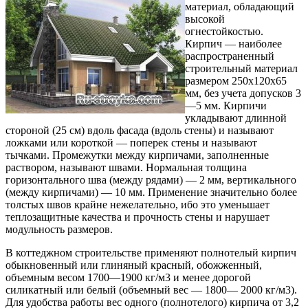
материал, обладающий
высокой
огнестойкостью.
Кирпич — наиболее
распространенный
строительный материал
размером 250x120x65
мм, без учета допусков 3
—5 мм. Кирпичи
укладывают длинной
стороной (25 см) вдоль фасада (вдоль стены) и называют
ложками или короткой — поперек стены и называют
тычками. Промежутки между кирпичами, заполненные
раствором, называют швами. Нормальная толщина
горизонтального шва (между рядами) — 2 мм, вертикального
(между кирпичами) — 10 мм. Применение значительно более
толстых швов крайне нежелательно, ибо это уменьшает
теплозащитные качества и прочность стены и нарушает
модульность размеров.
В коттеджном строительстве применяют полнотелый кирпич
обыкновенный или глиняный красный, обожженный,
объемным весом 1700—1900 кг/м3 и менее дорогой
силикатный или белый (объемный вес — 1800— 2000 кг/м3).
Для удобства работы вес одного (полнотелого) кирпича от 3,2