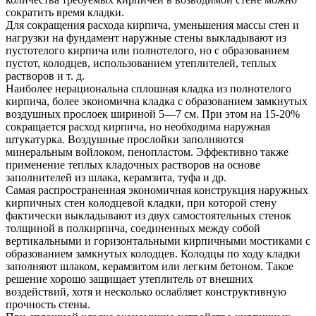
сократить время кладки.
Для сокращения расхода кирпича, уменьшения массы стен и
нагрузки на фундамент наружные стены выкладывают из
пустотелого кирпича или полнотелого, но с образованием
пустот, колодцев, использованием утеплителей, теплых
растворов и т. д.
Наиболее нерациональна сплошная кладка из полнотелого
кирпича, более экономична кладка с образованием замкнутых
воздушных прослоек шириной 5—7 см. При этом на 15-20%
сокращается расход кирпича, но необходима наружная
штукатурка. Воздушные прослойки заполняются
минеральным войлоком, пенопластом. Эффективно также
применение теплых кладочных растворов на основе
заполнителей из шлака, керамзита, туфа и др.
Самая распространенная экономичная конструкция наружных
кирпичных стен колодцевой кладки, при которой стену
фактически выкладывают из двух самостоятельных стенок
толщиной в полкирпича, соединенных между собой
вертикальными и горизонтальными кирпичными мостиками с
образованием замкнутых колодцев. Колодцы по ходу кладки
заполняют шлаком, керамзитом или легким бетоном. Такое
решение хорошо защищает утеплитель от внешних
воздействий, хотя и несколько ослабляет конструктивную
прочность стены.