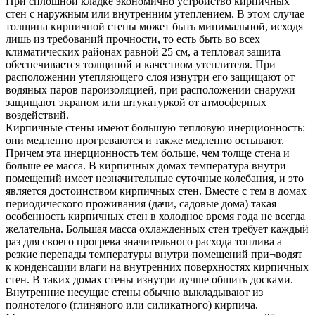
При сплошной кладке экономично устройство кирпичных
стен с наружным или внутренним утеплением. В этом случае
толщина кирпичной стены может быть минимальной, исходя
лишь из требований прочности, то есть быть во всех
климатических районах равной 25 см, а тепловая защита
обеспечивается толщиной и качеством утеплителя. При
расположении утепляющего слоя изнутри его защищают от
водяных паров пароизоляцией, при расположении снаружи —
защищают экраном или штукатуркой от атмосферных
воздействий.
Кирпичные стены имеют большую тепловую инерционность:
они медленно прогреваются и также медленно остывают.
Причем эта инерционность тем больше, чем толще стена и
больше ее масса. В кирпичных домах температура внутри
помещений имеет незначительные суточные колебания, и это
является достоинством кирпичных стен. Вместе с тем в домах
периодического проживания (дачи, садовые дома) такая
особенность кирпичных стен в холодное время года не всегда
желательна. Большая масса охлажденных стен требует каждый
раз для своего прогрева значительного расхода топлива а
резкие перепады температуры внутри помещений при¬водят
к конденсации влаги на внутренних поверхностях кирпичных
стен. В таких домах стены изнутри лучше обшить досками.
Внутренние несущие стены обычно выкладывают из
полнотелого (глиняного или силикатного) кирпича.