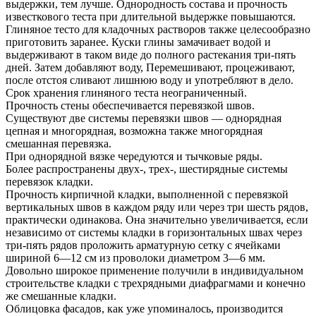
выдержки, тем лучше. Однородность состава и прочность
известкового теста при длительной выдержке повышаются.
Глиняное тесто для кладочных растворов также целесообразно
приготовить заранее. Куски глины замачивает водой и
выдерживают в таком виде до полного растекания три-пять
дней. Затем добавляют воду, Перемешивают, процеживают,
после отстоя сливают лишнюю воду и употребляют в дело.
Срок хранения глиняного теста неограниченный.
Прочность стены обеспечивается перевязкой швов.
Существуют две системы перевязки швов — однорядная
цепная и многорядная, возможна также многорядная
смешанная перевязка.
При однорядной вязке чередуются и тычковые ряды.
Более распространены двух-, трех-, шестирядные системы
перевязок кладки.
Прочность кирпичной кладки, выполненной с перевязкой
вертикальных швов в каждом ряду или через три шесть рядов,
практически одинакова. Она значительно увеличивается, если
независимо от системы кладки в горизонтальных швах через
три-пять рядов проложить арматурную сетку с ячейками
шириной 6—12 см из проволоки диаметром 3—6 мм.
Довольно широкое применение получили в индивидуальном
строительстве кладки с трехрядными диафрагмами и конечно
же смешанные кладки.
Облицовка фасадов, как уже упоминалось, производится