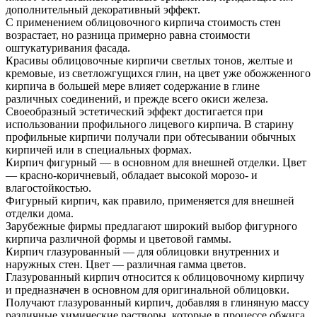
дополнительный декоративный эффект.
С применением облицовочного кирпича стоимость стен
возрастает, но разница примерно равна стоимости
оштукатуривания фасада.
Красивы облицовочные кирпичи светлых тонов, желтые и
кремовые, из светложгущихся глин, на цвет уже обожженного
кирпича в большей мере влияет содержание в глине
различных соединений, и прежде всего окиси железа.
Своеобразный эстетический эффект достигается при
использовании профильного лицевого кирпича. В старину
профильные кирпичи получали при обтесывании обычных
кирпичей или в специальных формах.
Кирпич фигурный — в основном для внешней отделки. Цвет
— красно-коричневый, обладает высокой морозо- и
влагостойкостью.
Фигурный кирпич, как правило, применяется для внешней
отделки дома.
Зарубежные фирмы предлагают широкий выбор фигурного
кирпича различной формы и цветовой гаммы.
Кирпич глазурованный — для облицовки внутренних и
наружных стен. Цвет — различная гамма цветов.
Глазурованный кирпич относится к облицовочному кирпичу
и предназначен в основном для оригинальной облицовки.
Получают глазурованный кирпич, добавляя в глиняную массу
различные химические растворы, которые в процессе обжига