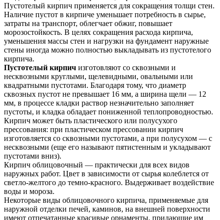
Пустотелый кирпич применяется для сокращения толщи стен.
Наличие пустот в кирпиче уменьшает потребность в сырье,
затраты на транспорт, облегчает обжиг, повышает
морозостойкость. В целях сокращения расхода кирпича,
уменьшения массы стен и нагрузки на фундамент наружные
стены иногда можно полностью выкладывать из пустотелого
кирпича.
Пустотелый кирпич
изготовляют со сквозными и
несквозными круглыми, щелевидными, овальными или
квадратными пустотами. Благодаря тому, что диаметр
сквозных пустот не превышает 16 мм, а ширина щели — 12
мм, в процессе кладки раствор незначительно заполняет
пустоты, и кладка обладает пониженной теплопроводностью.
Кирпич может быть пластического или полусухого
прессования: при пластическом прессовании кирпич
изготовляется со сквозными пустотами, а при полусухом — с
несквозными (еще его называют пятистенным и укладывают
пустотами вниз).
Кирпич облицовочный — практически для всех видов
наружных работ. Цвет в зависимости от сырья колеблется от
светло-желтого до темно-красного. Выдерживает воздействие
воды и мороза.
Некоторые виды облицовочного кирпича, применяемые для
наружной отделки печей, каминов, на внешней поверхности
имеют отпечатанные красивые орнаменты, придающие им