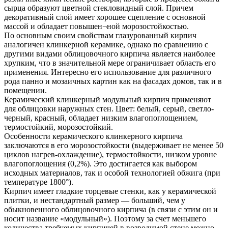
сырца образуют цветной стекловидный слой. Причем
декоративный слой имеет хорошее сцепление с основной
массой и обладает повышен¬ной морозостойкостью.
По основным своим свойствам глазурованный кирпич
аналогичен клинкерной керамике, однако по сравнению с
другими видами облицовочного кирпича является наиболее
хрупким, что в значительной мере ограничивает область его
применения. Интересно его использование для различного
рода панно и мозаичных картин как на фасадах домов, так и в
помещении.
Керамический клинкерный модульный кирпич применяют
для облицовки наружных стен. Цвет: белый, серый, светло-
черный, красный, обладает низким влагопоглощением,
термостойкий, морозостойкий.
Особенности керамического клинкерного кирпича
заключаются в его морозостойкости (выдерживает не менее 50
циклов нагрев-охлаждение), термостойкости, низком уровне
влагопоглощения (0,2%). Это достигается как выбором
исходных материалов, так и особой технологией обжига (при
температуре 1800°).
Кирпич имеет гладкие торцевые стенки, как у керамической
плитки, и нестандартный размер — больший, чем у
обыкновенного облицовочного кирпича (в связи с этим он и
носит название «модульный»). Поэтому за счет меньшего
количества требуемых кирпичей в возводимой стене можно