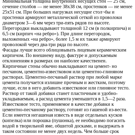
Минимальная толщина внутренних несущих стен — 25 см,
сечение столбов — не менее 38x38 см, простенков — не менее
25x51 см. При больших нагрузках несущие стол¬бы и
простенки армируют металлической сеткой из проволоки
диаметром 3—6 мм через три-пять рядов по высоте.
Перегородки выкладывают толщиной 12 см (в полкирпича) и
6,5 см (кирпич «на ребро»). При длине перегородок,
выложенных «на ребро», более 1,5 м их также армируют
проволокой через два-три ряда по высоте.
Фасады лучше всего облицовывать лицевым керамическим
кирпичом. По внешнему виду, фактуре и допускаемым
отклонениям в размерах он наиболее качественен.
Кирпичные стены обычно выкладывают на цемент- но
песчаном, цементно-известковом или цементно-глиняном
растворах. Цементно-песчаный раствор при любой марке
цемента получается излишне прочным и жестким, поэтому
лучше, если в него добавить известковое или глиняное тесто.
Раствор от такой добавки станет пластичным и удобно-
укладываемым, а расход цемента уменьшится в 1,5—2 раза.
Известковое тесто, применяемое в качестве добавки к
цементно-песчаному раствору, готовят из гашеной из-вести.
Если имеется негашеная известь в виде отдельных кусков
(кипелка) или порошка (пушонка), ее необходимо погасить
водой в творильной яме, обшитой досками, и выдержать в
таком состоянии не менее двух недель. Чем больше срок