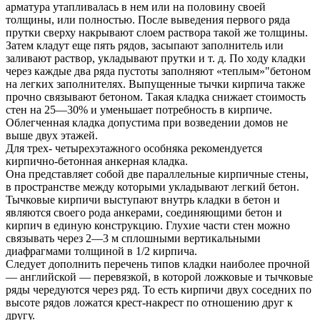
арматура утапливалась в нем или на половину своей
толщины, или полностью. После выведения первого ряда
прутки сверху накрывают слоем раствора такой же толщины.
Затем кладут еще пять рядов, засыпают заполнитель или
заливают раствор, укладывают прутки и т. д. По ходу кладки
через каждые два ряда пустоты заполняют «теплым»"бетоном
на легких заполнителях. Выпущенные тычки кирпича также
прочно связывают бетоном. Такая кладка снижает стоимость
стен на 25—30% и уменьшает потребность в кирпиче.
Облегченная кладка допустима при возведении домов не
выше двух этажей.
Для трех- четырехэтажного особняка рекомендуется
кирпично-бетонная анкерная кладка.
Она представляет собой две параллельные кирпичные стены,
в пространстве между которыми укладывают легкий бетон.
Тычковые кирпичи выступают внутрь кладки в бетон и
являются своего рода анкерами, соединяющими бетон и
кирпич в единую конструкцию. Глухие части стен можно
связывать через 2—3 м сплошными вертикальными
диафрагмами толщиной в 1/2 кирпича.
Следует дополнить перечень типов кладки наиболее прочной
— английской — перевязкой, в которой ложковые и тычковые
ряды чередуются через ряд. То есть кирпичи двух соседних по
высоте рядов ложатся крест-накрест по отношению друг к
другу.