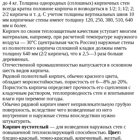
до 4 кг. Толщина однородных (сплошных) кирпичных стен
всегда кратна половине кирпича и возводиться в 1/2; 1; l/2; 2;
2/2 кирпича и т. д. С учетом толщины вертикальных швов 10
мм кирпичные стены имеют толщину 120, 250, 380, 510, 640
мм и более.
Кирпич по своим теплозащитным качествам уступает многим
материалам, например, при расчетной температуре наружного
воздуха — 30°С (центральная часть России) наружные стены
из полнотелого кирпича сплошной кладки должны иметь
толщину 640 мм (2/2 кирпича), что в 2,5—3 раза больше
деревянных.
Отечественной промышленностью выпускается в основном
шесть видов кирпича.
Рядовой полнотелый кирпич, обычно красного цвета,
обладает морозостойкостью, пористость от 6—8% до 20%.
Пористость кирпича определяет прочность его сцепления с
кладочным раствором, теплопроводность стен и впитывание
влаги при перемене погоды.
Обычно рядовой кирпич имеет непривлекательную грубую
поверхность, вследствие чего возведенные из него
внутренние и наружные стены впоследствии нужно
штукатурить.
Кирпич пустотелый
— для возведения наружных стен с
повышенной теплоизолирующей способностью.
Цвет:
бледно-красный, темно-красный, коричневый, желтый.