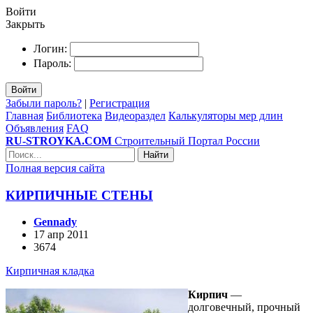
Войти
Закрыть
Логин:
Пароль:
Войти
Забыли пароль?
|
Регистрация
Главная
Библиотека
Видеораздел
Калькуляторы мер длин
Объявления
FAQ
RU-STROYKA.COM
Строительный Портал России
Найти
Полная версия сайта
КИРПИЧНЫЕ СТЕНЫ
Gennady
17 апр 2011
3674
Кирпичная кладка
Кирпич
—
долговечный, прочный