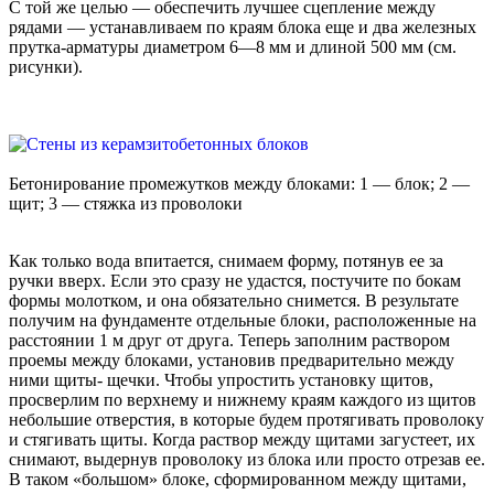
С той же целью — обеспечить лучшее сцепление между
рядами — устанавливаем по краям блока еще и два железных
прутка-арматуры диаметром 6—8 мм и длиной 500 мм (см.
рисунки).
Бетонирование промежутков между блоками: 1 — блок; 2 —
щит; 3 — стяжка из проволоки
Как только вода впитается, снимаем форму, потянув ее за
ручки вверх. Если это сразу не удастся, постучите по бокам
формы молотком, и она обязательно снимется. В результате
получим на фундаменте отдельные блоки, расположенные на
расстоянии 1 м друг от друга. Теперь заполним раствором
проемы между блоками, установив предварительно между
ними щиты- щечки. Чтобы упростить установку щитов,
просверлим по верхнему и нижнему краям каждого из щитов
небольшие отверстия, в которые будем протягивать проволоку
и стягивать щиты. Когда раствор между щитами загустеет, их
снимают, выдернув проволоку из блока или просто отрезав ее.
В таком «большом» блоке, сформированном между щитами,