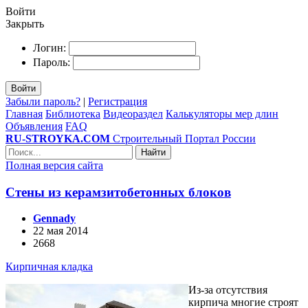
Войти
Закрыть
Логин:
Пароль:
Войти
Забыли пароль?
|
Регистрация
Главная
Библиотека
Видеораздел
Калькуляторы мер длин
Объявления
FAQ
RU-STROYKA.COM
Строительный Портал России
Найти
Полная версия сайта
Стены из керамзитобетонных блоков
Gennady
22 мая 2014
2668
Кирпичная кладка
Из-за отсутствия
кирпича многие строят