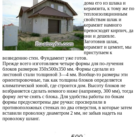
дома его из шлака и
керамзита, к тому же по
теплоизоляционным
свойствам шлак и
керамзит намного
превосходят кирпич, да
они и дешевле.
Заготовив шлак,
керамзит и цемент, мы
приступаем к
возведению стен. Фундамент уже готов.
Прежде всего изготовляем четыре формы для по-лучения
блоков размером 350x500x350 мм. Формы сделали из
листовой стали толщиной 3—4 мм. Вообще-то размеры эти
ориентировочные, так как толщина блоков определяется
климатической зоной, где строится дом. Высоту блоков не
возбраняется сделать немного ниже (например, 300 мм), тогда
форму легче снять с блока. Для удобства работы по бокам
формы предусмотрены две ручки: просверлили в
противоположных стенках по два отверстия, в которые затем
вставили проволоку диаметром 2 мм, не забыв надеть на
проволоку шланг.