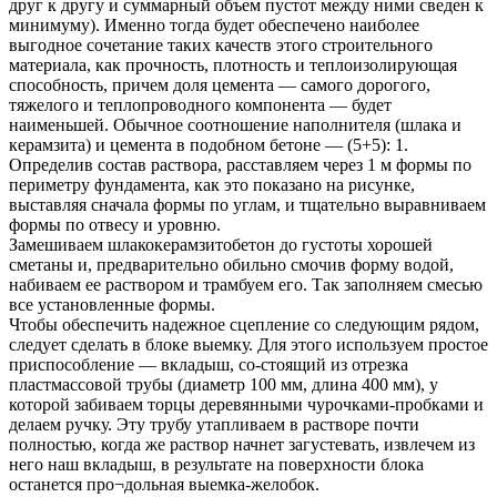
друг к другу и суммарный объем пустот между ними сведен к
минимуму). Именно тогда будет обеспечено наиболее
выгодное сочетание таких качеств этого строительного
материала, как прочность, плотность и теплоизолирующая
способность, причем доля цемента — самого дорогого,
тяжелого и теплопроводного компонента — будет
наименьшей. Обычное соотношение наполнителя (шлака и
керамзита) и цемента в подобном бетоне — (5+5): 1.
Определив состав раствора, расставляем через 1 м формы по
периметру фундамента, как это показано на рисунке,
выставляя сначала формы по углам, и тщательно выравниваем
формы по отвесу и уровню.
Замешиваем шлакокерамзитобетон до густоты хорошей
сметаны и, предварительно обильно смочив форму водой,
набиваем ее раствором и трамбуем его. Так заполняем смесью
все установленные формы.
Чтобы обеспечить надежное сцепление со следующим рядом,
следует сделать в блоке выемку. Для этого используем простое
приспособление — вкладыш, со-стоящий из отрезка
пластмассовой трубы (диаметр 100 мм, длина 400 мм), у
которой забиваем торцы деревянными чурочками-пробками и
делаем ручку. Эту трубу утапливаем в растворе почти
полностью, когда же раствор начнет загустевать, извлечем из
него наш вкладыш, в результате на поверхности блока
останется про¬дольная выемка-желобок.