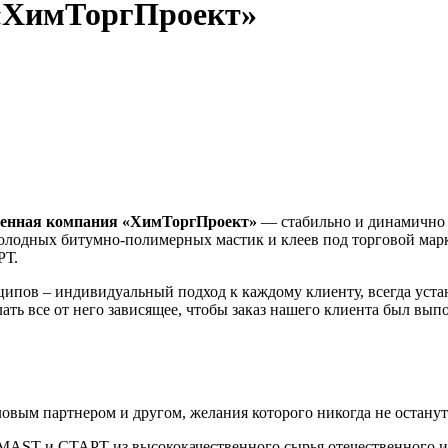
 «ХимТоргПроект»
венная компания «ХимТоргПроект»
— стабильно и динамично р
холодных битумно-полимерных мастик и клеев под торговой ма
РТ.
ипов – индивидуальный подход к каждому клиенту, всегда уст
ть все от него зависящее, чтобы заказ нашего клиента был вып
вым партнером и другом, желания которого никогда не останут
AST и СТАРТ из высококачественного сырья отечественного и 