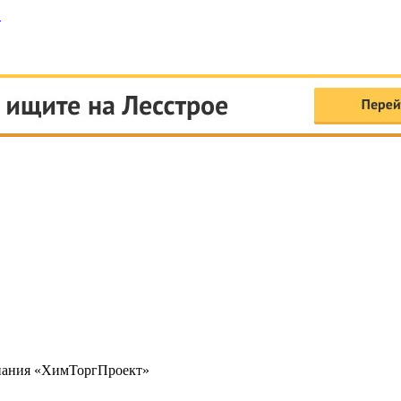
пания «ХимТоргПроект»