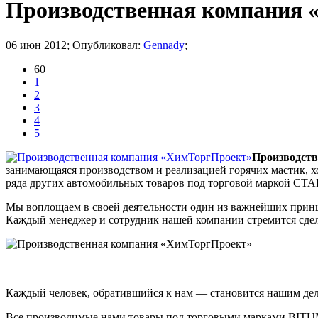
Производственная компания
06 июн 2012; Опубликовал:
Gennady
;
60
1
2
3
4
5
Производст
занимающаяся производством и реализацией горячих мастик, 
ряда других автомобильных товаров под торговой маркой СТА
Мы воплощаем в своей деятельности один из важнейших принц
Каждый менеджер и сотрудник нашей компании стремится сдела
Каждый человек, обратившийся к нам — становится нашим дело
Все производимые нами товары под торговыми марками BITUM