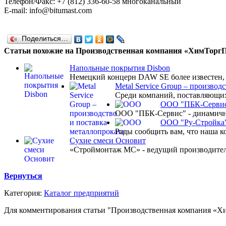
Телефон/Факс: +7 (812) 336-60-58 многоканальный
E-mail: info@bitumast.com
Поделиться…
Статьи похожие на Производственная компания «ХимТорг
Напольные покрытия Disbon
Немецкий концерн DAW SE более известен, к
Metal Service Group – производ
Среди компаний, поставляющих 
ООО "ПБК-Серви
ООО "ПБК-Сервис" - динамично 
ООО "Ру-Стройка
Рады сообщить вам, что наша к
Cухие смеси Основит
«Строймонтаж МС» - ведущий производитель 
Вернуться
Категория:
Каталог предприятий
Для комментирования статьи "Производственная компания «