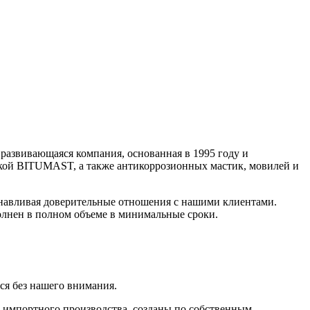
азвивающаяся компания, основанная в 1995 году и
ркой BITUMAST, а также антикоррозионных мастик, мовилей и
анавливая доверительные отношения с нашими клиентами.
олнен в полном объеме в минимальные сроки.
ся без нашего внимания.
импортного производства, созданы по собственным