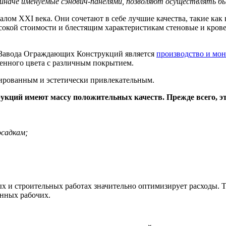
, иначе именуемые сэндвич-панелями, позволяют осуществлять б
лом XXI века. Они сочетают в себе лучшие качества, такие как 
ысокой стоимости и блестящим характеристикам стеновые и кро
Завода Ограждающих Конструкций является
производство и мо
ленного цвета с различным покрытием.
ированным и эстетически привлекательным.
кций имеют массу положительных качеств. Прежде всего, эт
осадкам;
х и строительных работах значительно оптимизирует расходы. Т
анных рабочих.