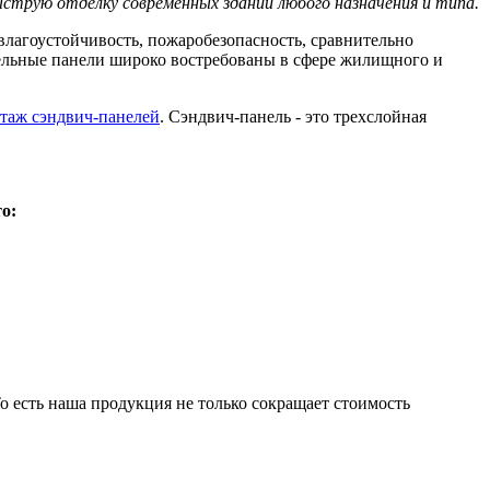
ыструю отделку современных зданий любого назначения и типа.
влагоустойчивость, пожаробезопасность, сравнительно
вельные панели широко востребованы в сфере жилищного и
нтаж сэндвич-панелей
. Сэндвич-панель - это трехслойная
о:
о есть наша продукция не только сокращает стоимость