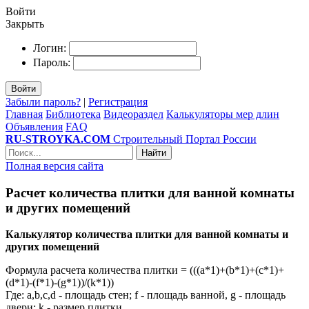
Войти
Закрыть
Логин:
Пароль:
Войти
Забыли пароль?
|
Регистрация
Главная
Библиотека
Видеораздел
Калькуляторы мер длин
Объявления
FAQ
RU-STROYKA.COM
Строительный Портал России
Найти
Полная версия сайта
Расчет количества плитки для ванной комнаты
и других помещений
Калькулятор количества плитки для ванной комнаты и
других помещений
Формула расчета количества плитки = (((a*1)+(b*1)+(c*1)+
(d*1)-(f*1)-(g*1))/(k*1))
Где: a,b,c,d - площадь стен; f - площадь ванной, g - площадь
двери; k - размер плитки.