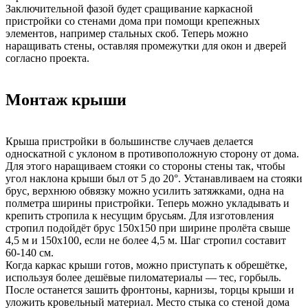
Заключительной фазой будет сращивание каркасной
пристройки со стенами дома при помощи крепежных
элементов, например стальных скоб. Теперь можно
наращивать стены, оставляя промежутки для окон и дверей
согласно проекта.
Монтаж крыши
Крыша пристройки в большинстве случаев делается
односкатной с уклоном в противоположную сторону от дома.
Для этого наращиваем стояки со стороны стены так, чтобы
угол наклона крыши был от 5 до 20°. Устанавливаем на стояки
брус, верхнюю обвязку можно усилить затяжками, одна на
полметра ширины пристройки. Теперь можно укладывать и
крепить стропила к несущим брусьям. Для изготовления
стропил подойдёт брус 150х150 при ширине пролёта свыше
4,5 м и 150х100, если не более 4,5 м. Шаг стропил составит
60-140 см.
Когда каркас крыши готов, можно приступать к обрешётке,
используя более дешёвые пиломатериалы — тес, горбыль.
После останется зашить фронтоны, карнизы, торцы крыши и
уложить кровельный материал. Место стыка со стеной дома