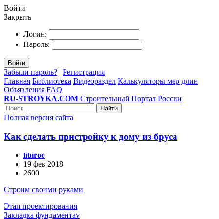
Войти
Закрыть
Логин:
Пароль:
Войти
Забыли пароль?
|
Регистрация
Главная
Библиотека
Видеораздел
Калькуляторы мер длин
Объявления
FAQ
RU-STROYKA.COM
Строительный Портал России
Найти
Полная версия сайта
Как сделать пристройку к дому из бруса
libiroo
19 фев 2018
2600
Строим своими руками
Этап проектирования
Закладка фундаментаv