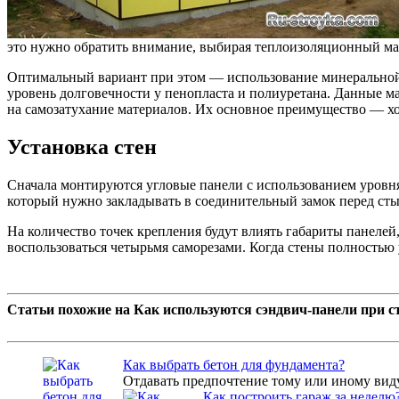
это нужно обратить внимание, выбирая теплоизоляционный ма
Оптимальный вариант при этом — использование минеральной 
уровень долговечности у пенопласта и полиуретана. Данные м
на самозатухание материалов. Их основное преимущество — х
Установка стен
Сначала монтируются угловые панели с использованием уровня
который нужно закладывать в соединительный замок перед сты
На количество точек крепления будут влиять габариты панелей
воспользоваться четырьмя саморезами. Когда стены полностью
Статьи похожие на Как используются сэндвич-панели при с
Как выбрать бетон для фундамента?
Отдавать предпочтение тому или иному виду 
Как построить гараж за неделю