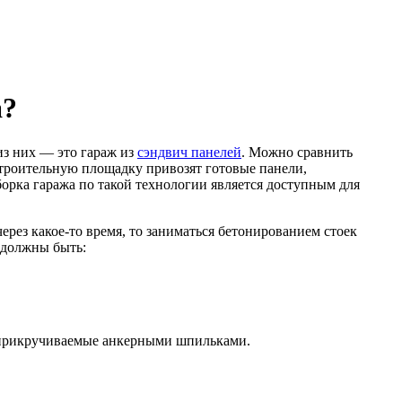
а?
из них — это гараж из
сэндвич панелей
. Можно сравнить
 строительную площадку привозят готовые панели,
борка гаража по такой технологии является доступным для
ерез какое-то время, то заниматься бетонированием стоек
 должны быть:
 прикручиваемые анкерными шпильками.