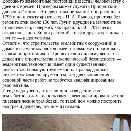
Вообще-то землебитные постройки известны человечеству с
древних времен. Примером может служить Приоратский
дворец в Гатчине. Это двухэтажное здание, построенное в
1799 г. по проекту архитектора Н. А. Львова, простоял без
ремонта стен около 150 лет. Грунт, идущий на землебитное
строительство, содержит, как правило, 50—70% песка,
остальное глина. Корни растений, торф и другая органика в
грунте — недопустимы.
Отметим, что строительство землебитных сооружений и
домов из саманных блоков имеет столько же сторонников,
сколько и противников. При всех своих преимуществах —
дешевизне строительства и экологической безопасности —
землебитная технология имеет один существенный
недостаток: большую трудоемкость. Правда, данный
недостаток компенсируется тем, что для выполнения
основной части работ не требуется квалифицированная
рабочая сила.
И еще надо учесть, что если при возведении стен
землебитного дома использовать электрифицированные или
пневматические трамбовки, то такой дом можно построить
быстрее и дешевле, чем дом из самана.