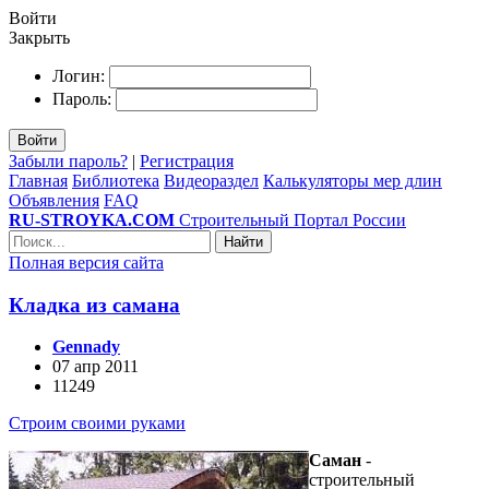
Войти
Закрыть
Логин:
Пароль:
Войти
Забыли пароль?
|
Регистрация
Главная
Библиотека
Видеораздел
Калькуляторы мер длин
Объявления
FAQ
RU-STROYKA.COM
Строительный Портал России
Найти
Полная версия сайта
Кладка из самана
Gennady
07 апр 2011
11249
Строим своими руками
Саман
-
строительный