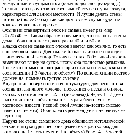
между ними и фундаментом (обычно два слоя рубероида).
Толщина стен дома зависит от зимней температуры воздуха,
характерной для данной местности. И лучше делать стены
потолще (более 50 см), так как дом в этом случае будет не
только теплее, но и крепче.
Обычный стандартный блок из самана имеет раз¬мер
20x20x40 см. Таким образом получается, что толщина стены
дома в большинстве случаев равна 40 или 60 см.
Кладка стен из саманных блоков ведется как обычно, то есть,
с перевязкой рядов. Для кладки блоков наиболее подходит
глинопесчаный раствор. Готовят его так. В большой емкости
замачивают глину на сутки, чтобы она полностью размокла.
После этого замешивают раствор из глины и песка, взятых в
соотношении 1:3 (части по объему). По консистенции раствор
должен на¬поминать густую сметану.
Внутренние поверхности стен штукатурят, для чего готовят
состав из глиняного молочка, просеянного песка и опилок,
взятых в соотношении 1:2:1,5 (по объему). Через 3—7 дней
высохшие стены обязательно 2—3 раза белят густым
раствором извести (первый слой лучше на-носить смесью
извести с песком). Обои клеить рекомендуется не ранее, чем
через год.
Наружные стены саманного дома обшивают металлической
сеткой и штукатурят песчано-цементным раствором, для
которого на 1 часть цемента (по объему) берут 4—5 частей