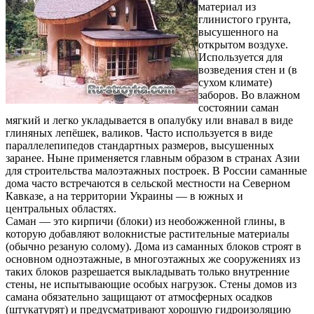
материал из
глинистого грунта,
высушенного на
открытом воздухе.
Используется для
возведения стен и (в
сухом климате)
заборов. Во влажном
состоянии саман
мягкий и легко укладывается в опалубку или внавал в виде
глиняных лепёшек, валиков. Часто используется в виде
параллелепипедов стандартных размеров, высушенных
заранее. Ныне применяется главным образом в странах Азии
для строительства малоэтажных построек. В России саманные
дома часто встречаются в сельской местности на Северном
Кавказе, а на территории Украины — в южных и
центральных областях.
Саман — это кирпичи (блоки) из необожженной глины, в
которую добавляют волокнистые растительные материалы
(обычно резаную солому). Дома из саманных блоков строят в
основном одноэтажные, в многоэтажных же сооружениях из
таких блоков разрешается выкладывать только внутренние
стены, не испытывающие особых нагрузок. Стены домов из
самана обязательно защищают от атмосферных осадков
(штукатурят) и предусматривают хорошую гидроизоляцию