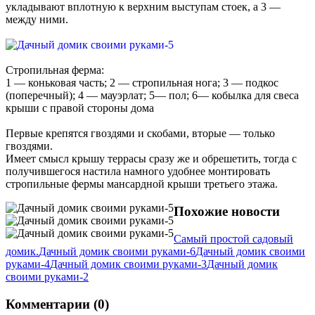
укладывают вплотную к верхним выступам стоек, а 3 —
между ними.
Стропильная ферма:
1 — коньковая часть; 2 — стропильная нога; 3 — подкос
(поперечный); 4 — мауэрлат; 5— пол; 6— кобылка для свеса
крыши с правой стороны дома
Первые крепятся гвоздями и скобами, вторые — только
гвоздями.
Имеет смысл крышу террасы сразу же и обрешетить, тогда с
получившегося настила намного удобнее монтировать
стропильные фермы мансардной крыши третьего этажа.
Похожие новости
Самый простой садовый
домик.
Дачный домик своими руками-6
Дачный домик своими
руками-4
Дачный домик своими руками-3
Дачный домик
своими руками-2
Комментарии (0)