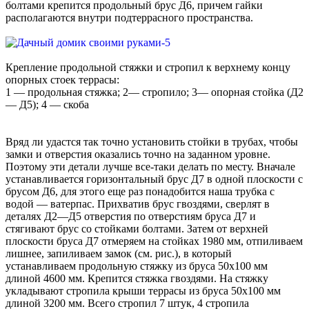
болтами крепится продольный брус Д6, причем гайки
располагаются внутри подтеррасного пространства.
Крепление продольной стяжки и стропил к верхнему концу
опорных стоек террасы:
1 — продольная стяжка; 2— стропило; 3— опорная стойка (Д2
— Д5); 4 — скоба
Вряд ли удастся так точно установить стойки в трубах, чтобы
замки и отверстия оказались точно на заданном уровне.
Поэтому эти детали лучше все-таки делать по месту. Вначале
устанавливается горизонтальный брус Д7 в одной плоскости с
брусом Д6, для этого еще раз понадобится наша трубка с
водой — ватерпас. Прихватив брус гвоздями, сверлят в
деталях Д2—Д5 отверстия по отверстиям бруса Д7 и
стягивают брус со стойками болтами. Затем от верхней
плоскости бруса Д7 отмеряем на стойках 1980 мм, отпиливаем
лишнее, запиливаем замок (см. рис.), в который
устанавливаем продольную стяжку из бруса 50x100 мм
длиной 4600 мм. Крепится стяжка гвоздями. На стяжку
укладывают стропила крыши террасы из бруса 50x100 мм
длиной 3200 мм. Всего стропил 7 штук, 4 стропила