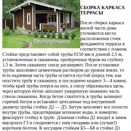
СБОРКА КАРКАСА
ТЕРРАСЫ
После сборки каркаса
жилой части дома
уточняются места
расположения стоек
фундамента террасы в
соответствии с планом.
Стойки представляют собой трубы 0150 мм и длиной 2,5 м,
установленные в скважины, пробуренные буром на глубину
1,5 м. Затем скважину снизу расширяют. После установки
трубы заполняют цементным раствором до уровня земли, то
есть надземная часть трубы остается пустой (перед тем, как
опустить трубу в скважину, в последнюю кидают 3—4 камня,
чтобы край трубы оперся на них, а снизу образовалась щель,
через которую бетон заполнит уширенную нижнюю часть
ствола скважины. Когда бетон схватится, в трубы заливают
горячий битум и вставляют затесанные под внутренний
диаметр трубы стойки Д2 — Д5. Битум заполняет все полости
внутри трубы, предотвращая затекание воды, и намертво
фиксирует стойку в трубе. Длинная стойка Д1 входит в замок
мауэрлата Г3 и соединяется с ним гвоздями или (лучше!)
коротким болтом. К несущим стойкам Б5—Б8 и стойке Д1