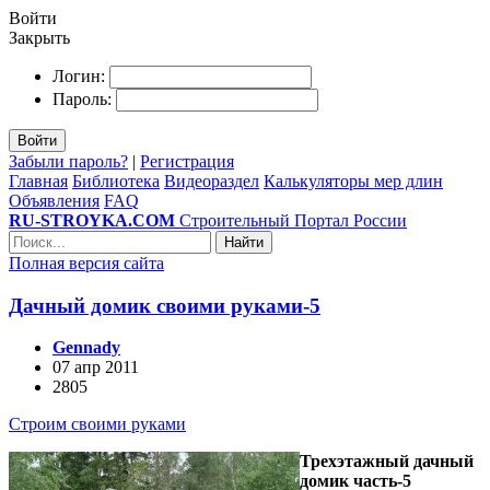
Войти
Закрыть
Логин:
Пароль:
Войти
Забыли пароль?
|
Регистрация
Главная
Библиотека
Видеораздел
Калькуляторы мер длин
Объявления
FAQ
RU-STROYKA.COM
Строительный Портал России
Найти
Полная версия сайта
Дачный домик своими руками-5
Gennady
07 апр 2011
2805
Строим своими руками
Трехэтажный дачный
домик часть-5