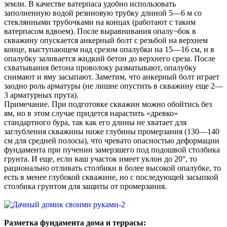
земли. В качестве ватерпаса удобно использовать
заполненную водой резиновую трубку длиной 5—6 м со
стеклянными трубочками на концах (работают с таким
ватерпасом вдвоем). После выравнивания опалу¬бок в
скважину опускается анкерный болт с резьбой на верхнем
конце, выступающем над срезом опалубки на 15—16 см, и в
опалубку заливается жидкий бетон до верхнего среза. После
схватывания бетона проволоку разматывают, опалубку
снимают и яму засыпают. Заметим, что анкерный болт играет
заодно роль арматуры (не лишне опустить в скважину еще 2—
3 арматурных прута).
Примечание. При подготовке скважин можно обойтись без
ям, но в этом случае придется нарастить «древко»
стандартного бура, так как его длины не хватает для
заглубления скважины ниже глубины промерзания (130—140
см для средней полосы), что чревато опасностью деформации
фундамента при пучении замерзшего под подошвой столбика
грунта. И еще, если ваш участок имеет уклон до 20°, то
рационально отливать столбики в более высокой опалубке, то
есть в менее глубокой скважине, но с последующей засыпкой
столбика грунтом для защиты от промерзания.
Разметка фундамента дома и террасы: