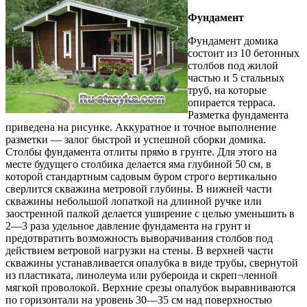
Фундамент
Фундамент домика
состоит из 10 бетонных
столбов под жилой
частью и 5 стальных
труб, на которые
опирается терраса.
Разметка фундамента
приведена на рисунке. Аккуратное и точное выполнение
разметки — залог быстрой и успешной сборки домика.
Столбы фундамента отлиты прямо в грунте. Для этого на
месте будущего столбика делается яма глубиной 50 см, в
которой стандартным садовым буром строго вертикально
сверлится скважина метровой глубины. В нижней части
скважины небольшой лопаткой на длинной ручке или
заостренной палкой делается уширение с целью уменьшить в
2—3 раза удельное давление фундамента на грунт и
предотвратить возможность выворачивания столбов под
действием ветровой нагрузки на стены. В верхней части
скважины устанавливается опалубка в виде трубы, свернутой
из пластиката, линолеума или рубероида и скреп¬ленной
мягкой проволокой. Верхние срезы опалубок выравниваются
по горизонтали на уровень 30—35 см над поверхностью