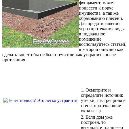
фундамент, может
привести к порче
имущества, а так же
образованию плесени.
Для предотвращения
угроз протекания воды
в подвальное
помещение,
воспользуйтесь статьей,
в которой описано как
сделать так, чтобы не было течи или как устранить после
протекания.
1. Осмотрите и
определите источник
утечки, т.е. трещины в
стене, протекающие
окна и т. д.
2. Если дом уже
построен, то
выкопайте траншеею