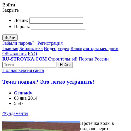
Войти
Закрыть
Логин:
Пароль:
Войти
Забыли пароль?
|
Регистрация
Главная
Библиотека
Видеораздел
Калькуляторы мер длин
Объявления
FAQ
RU-STROYKA.COM
Строительный Портал России
Найти
Полная версия сайта
Течет подвал? Это легко устранить!
Gennady
03 янв 2014
5547
Фундаменты
Протечка воды в
подвале через