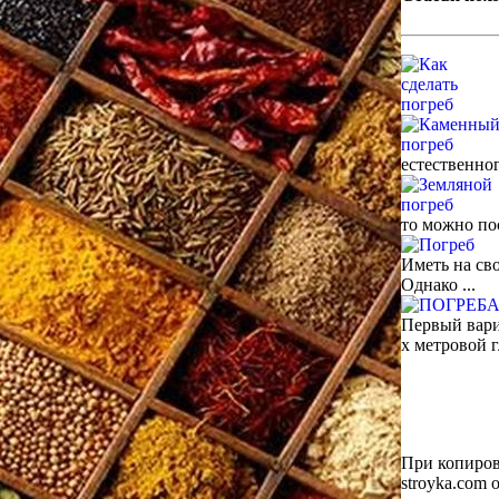
естественног
то можно по
Иметь на св
Однако ...
Первый вари
х метровой г
При копиров
stroyka.com 