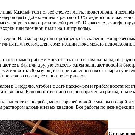
ища. Каждый год погреб следует мыть, проветривать и дезинф
 ведер воды) с добавлением в раствор 10 % медного или железно
е места опрыскивают резиновой грушей. В качестве дезинфицир
махорки или табачной пыли на 1 литр воды).
ь серой. На сковороду или противень с раскаленными древесным
 глиняным тестом, для герметизации люка можно использовать в
 гнилостными грибами могут быть использованы пары, образующ
пают ее в бак или другую емкость, затем заливают водой и быст
герметичности. Образующиеся при гашении извести пары губител
 после чего его тщательно проветривают.
алом в 1 неделю, чтобы не дать насекомым и грибам восстановит
ать вдвоем. Если конструкции сильно поражены грибом, такие 
ть, выносят из погреба, моют горячей водой с мылом и содой и
раствором алюминиевых квасцов. Все работы по дезинфекции по
Статьи пох