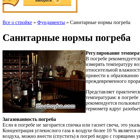
Все о стройке
»
Фундаменты
» Санитарные нормы погреба
Санитарные нормы погреба
Регулирование темпера
В погребе рекомендуется
измерять температуру во
относительной влажност
привести к образованию 
преждевременного прора
Представляет практическ
температурам: в погребе 
рекомендуется пользоват
термометр вдруг разобьет
Загазованность погреба
Если в погребе не загорается спичка или гаснет свеча, это ук
Концентрация углекислого газа в воздухе более 10 % является
воздуха, можно внести (спустить) в погреб ведро с горящими у