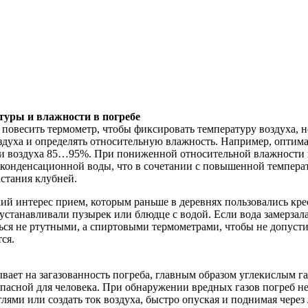
туры и влажности в погребе
 повесить термометр, чтобы фиксировать температуру воздуха, 
здуха и определять относительную влажность. Например, оптим
и воздуха 85…95%. При пониженной относительной влажности 
конденсационной воды, что в сочетании с повышенной температ
стания клубней.
ий интерес прием, которым раньше в деревнях пользовались кре
устанавливали пузырек или блюдце с водой. Если вода замерзала
ься не ртутными, а спиртовыми термометрами, чтобы не допусти
ся.
азывает на загазованность погреба, главным образом углекислым 
 опасной для человека. При обнаружении вредных газов погреб 
глями или создать ток воздуха, быстро опуская и поднимая через