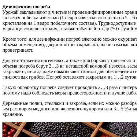
Дезинфекция погреба
Урожай закладывают в чистые и продезинфицированные хранил
является побелка известью (1 ведро известкового теста на 5…6
кристаллов на 1 ведро побелочного состава). Труднодоступны
марганцовокислого калия, а также табачный отвар (50 г сухой 
Кроме того, для дезинфекции погреб ежегодно можно окуриват
объема помещения), двери плотно закрывают, щели замазывают
проветривают.
Для уничтожения насекомых, а также для борьбы с плесенью и
объема погреба берут 2…3 кг негашеной комовой извести, засы
закрывают, иногда даже обмазывают глиной для обеспечения 
гнилостных грибов. Погреб оставляют закрытым на 1…2 суток,
Такую обработку погреба следует проводить 2…3 раза с интерв
поэтому надо соблюдать меры предосторожности и лучше работ
Деревянные полки, стеллажи и закрома, если их можно разобра
ым раствором медного или железного купороса или 3…5 %-ным 
хранение.