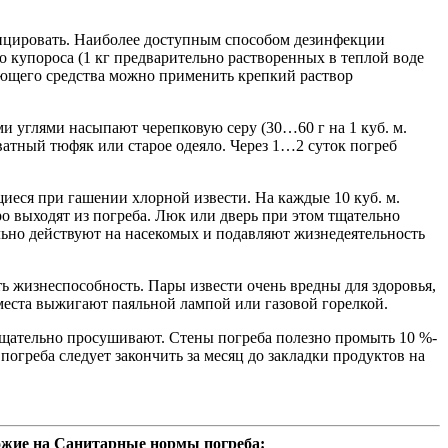
ицировать. Наиболее доступным способом дезинфекции
го купороса (1 кг предварительно растворенных в теплой воде
ующего средства можно применить крепкий раствор
и углями насыпают черепковую серу (30…60 г на 1 куб. м.
атный тюфяк или старое одеяло. Через 1…2 суток погреб
иеся при гашении хлорной извести. На каждые 10 куб. м.
ро выходят из погреба. Люк или дверь при этом тщательно
ьно действуют на насекомых и подавляют жизнедеятельность
ь жизнеспособность. Пары извести очень вредны для здоровья,
места выжигают паяльной лампой или газовой горелкой.
 тщательно просушивают. Стены погреба полезно промыть 10 %-
греба следует закончить за месяц до закладки продуктов на
ожие на Санитарные нормы погреба: