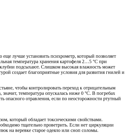
но еще лучше установить психрометр, который позволяет
альная температура хранения картофеля 2…5 °С при
клубни подсыхают. Слишком высокая влажность может
урой создает благоприятные условия для развития гнилей и
стьяне, чтобы контролировать переход к отрицательным
, значит, температура опускалась ниже 0 °С. В погребах
ть опасного отравления, если по неосторожности ртутный
газом, который обладает токсическими свойствами.
необходимо тщательно проветрить. Если нет циркуляции
 люк на веревке старое одеяло или сноп соломы.