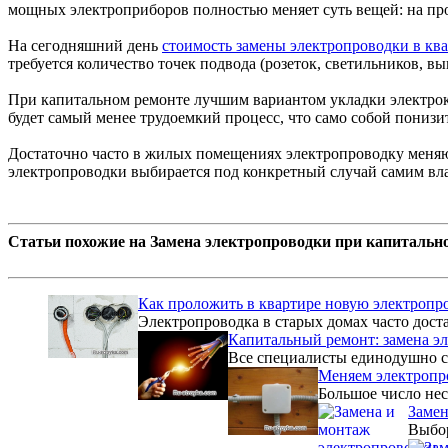
мощных электроприборов полностью меняет суть вещей: на пров
На сегодняшний день
стоимость замены электропроводки в кв
требуется количество точек подвода (розеток, светильников, в
При капитальном ремонте лучшим вариантом укладки электрока
будет самый менее трудоемкий процесс, что само собой понизи
Достаточно часто в жилых помещениях электропроводку меняю
электропроводки выбирается под конкретный случай самим вла
Статьи похожие на Замена электропроводки при капитальн
Как проложить в квартире новую электропр
Электропроводка в старых домах часто доста
Капитальный ремонт: замена э
Все специалисты единодушно со
Меняем электропро
Большое число нес
Замен
Выбор