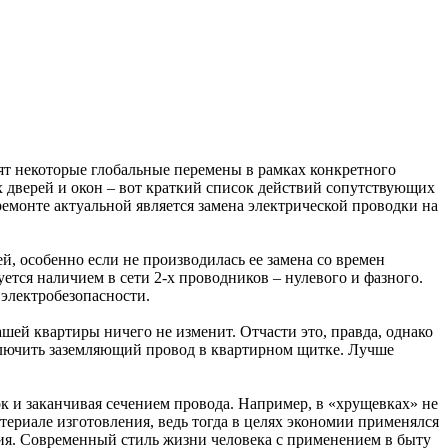
ят некоторые глобальные перемены в рамках конкретного
 дверей и окон – вот краткий список действий сопутствующих
 ремонте актуальной является замена электрической проводки на
, особенно если не производилась ее замена со времен
ется наличием в сети 2-х проводников – нулевого и фазного.
электробезопасности.
ашей квартиры ничего не изменит. Отчасти это, правда, однако
одключить заземляющий провод в квартирном щитке. Лучше
к и заканчивая сечением провода. Например, в «хрущевках» не
териале изготовления, ведь тогда в целях экономии применялся
ия. Современный стиль жизни человека с применением в быту