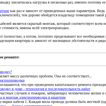
одку увеличилась нагрузка в несколько раз, именно поэтому ее
артире
как раз и зависит от приведенных выше параметров. Ведь
ыключателей), тем дороже обойдется владельцу помещения такой 
белей является скрытый монтаж, который соответствует всем н
т стоимость замены всей электропроводки.
т полностью, а потом, поэтапно проделывают все необходимые 
дельцем квартиры и зависит от жилищных обстоятельств и ряда
ом ремонте:
оводку?
вляет массу различных проблем. Она не соответствует...
лектропроводки
глашаются, что при проведении капитального ремонта приходит
водку в доме - технология и последовательность работ
частных случаев и пожаров, забирающих человеческие жизни и 
а и монтаж электропроводки в квартире
 марки кабеля 1. Каждая жила провода должна быть жесткой (одно
Замена электропроводки