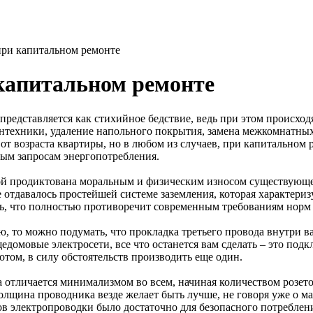
при капитальном ремонте
капитальном ремонте
редставляется как стихийное бедствие, ведь при этом происход
нтехники, удаление напольного покрытия, замена межкомнатных
 от возраста квартиры, но в любом из случаев, при капитальном
ным запросам энергопотребления.
ой продиктована моральным и физическим износом существующей
отдавалось простейшей системе заземления, которая характеризу
ь, что полностью противоречит современным требованиям норм 
ю, то можно подумать, что прокладка третьего провода внутри в
бщедомовые электросети, все что останется вам сделать – это п
отом, в силу обстоятельств производить еще один.
 отличается минимализмом во всем, начиная количеством розето
олщина проводника везде желает быть лучше, не говоря уже о ма
в электропроводки было достаточно для безопасного потреблен