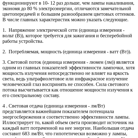
функционируют в 10- 12 раз дольше, чем лампы накаливания,
экономя до 80 % электроэнергии, отличаются замечательной
цветопередачей и большим разнообразием цветовых оттенков.
В числе главных характеристик можно указать следующие.
1. Напряжение электрической сети (единица измерения -
вольт (В)), которое требуется для зажигания и бесперебойной
работы устройства.
2. Потребляемая, мощность (единица измерения - ватт (Вт)).
3. Световой поток (единица измерения - люмен (лм)) является
одним из главных показателей эффективности лампочки, хотя
мощность излучения непосредственно не влияет на яркость
света, ведь ультрафиолетовое или инфракрасное излучение
человеческий глаз воспринять не способен. Сила светового
потока высчитывается как отношение мощности излучения к
его спектральному составу.
4 . Световая отдача (единица измерения - лм/Вт)
представляется важнейшим показателем потенциала
энергосбережения и соответственно эффективности лампы.
Иллюстрирует то, какой объем света производит источник на
каждый ватт потраченной на нее энергии. Наибольшая отдача
составит 683 лм/Вт, что гипотетически возможно у лампы,