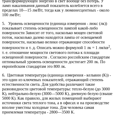
трансформирующей энергию в свет вообще без потерь. У
ламп накаливания данный показатель колеблется всего в
пределах 10—15 лм/Вт, тогда как у люминесцентных - около
100 лм/Вт;
5. Уровень освещенности (единица измерения - люкс (лк))
показывает степень освещенности лампой какой-либо
поверхности Зависит от того, насколько мощен световой
поток, насколько далеко находится лампа от освещаемой
поверхности, насколько велики отражающие способности
2
поверхности и т. д. Описать можно формулой 1 лк = 1 лм/кв
,
т. е. отношение мощности светового потока к площади
освещенной поверхности . Согласно российским стандартам
оптимальный уровень освещенности достигает 200 лк. По
европейским стандартам это 800 лк.
6. Цветовая температура (единица измерения - кельвин (К)) -
это один из ключевых показателей, отражающий степень
естественности света. Для удобства различают такие
разновидности цветовой температуры: тепло-белую (до 3000
К), нейтрально-белую (3000—5000 К), дневную белую (свыше
5000 К). Как правило, для жилых помещений выбирают
источники света теплого тона, а в офисах и на производстве
вполне уместны холодные тона. Для человека самая
приемлемая температура - 2800—3500 К.