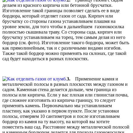
делаем из красного кирпича или бетонной брусчатки.
Изготовление такой границы позволяет сделать ее в виде
бордюра, который отделяет газон от сада. Кирпич или
брусчатку со стороны газона устанавливаем плашмя на
уровне земли, для того чтобы в дальнейшем газонокосилка
полностью скашивала траву. Со стороны сада, кирпич или
брусчатку устанавливаем на торец, тем самым делая из него
бордюр (см. фото). Изготовление такого бордюра, может быть
как прямолинейным, так и с различными видами изгибов.
Также такой бордюр можно применять на склонах, где такой
сад будет находиться в разных плоскостях.
3.
Применение камня и
металлической полосы в разных плоскостях между газоном и
садом. Каменная стена делается дольше, чем граница из
полосы или кирпича. Если у вас плохая или глинистая почва,
где сложнее изготовить из кирпича границу, то следует
применять камень. Первоначально мы устанавливаем
пластину, как указано в первом пункте. После установки
полосы, отмеряем 10 сантиметров и после изготавливаем
бордюр из камня на ту высоту, на которой вы хотите
поместить ваш сад. Расстояние между металлической полосой
и каменным бордюром делается для прохода газонокосилки.