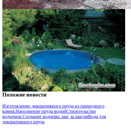
Похожие новости
Изготовление декоративного пруда из природного
камня.
Наполнение пруда водой
Строительство
водоемов.
Создание водоема: шаг за шагом
Вода для
декоративного пруда