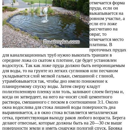
отмечается форма
пруда, если он
выкапывается на
ровном участке, а
если его ложе
рассчитано на
овраг, то
отмечается место
платины. В
проточных прудах
для канализационных труб нужно выкопать траншеи в
середине ложа со скатом к плотине, где будет установлен
водоспуск. Так как ложе пруда должно быть непроницаемым
для воды, то на грунте из легких суглинков или песчаном
укладывается слой мелкой гальки, смешанной с глиной,
утрамбовывается так, чтобы дно имело понижение к
планируемому спуску воды. Затем сверху кладут
полиэтиленовую пленку или толь, заливают слоем битума и,
когда он затвердеет, на него на¬носят слой цементного
раствора, смешанного с песком в соотношении 3:1. Около
окна водослива для стока лишней воды поверхность дна
выравнивается, а в окно стока вставляется металлическая
сетка, препятствующая выходу раков любого возраста. Берега
делают отвесные, которые должны быть на 20—30 см выше
поверхности земли и иметь снаружи пологий спуск. Бровка