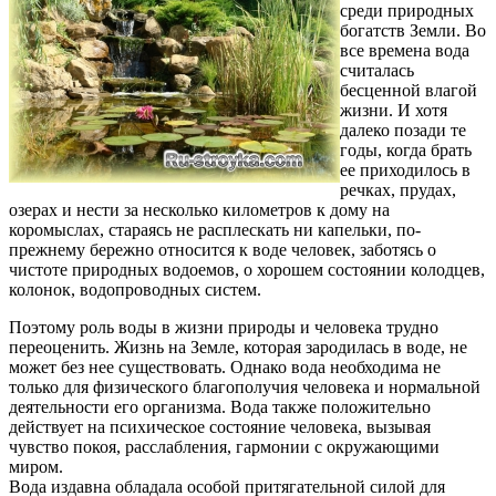
среди природных
богатств Земли. Во
все времена вода
считалась
бесценной влагой
жизни. И хотя
далеко позади те
годы, когда брать
ее приходилось в
речках, прудах,
озерах и нести за несколько километров к дому на
коромыслах, стараясь не расплескать ни капельки, по-
прежнему бережно относится к воде человек, заботясь о
чистоте природных водоемов, о хорошем состоянии колодцев,
колонок, водопроводных систем.
Поэтому роль воды в жизни природы и человека трудно
переоценить. Жизнь на Земле, которая зародилась в воде, не
может без нее существовать. Однако вода необходима не
только для физического благополучия человека и нормальной
деятельности его организма. Вода также положительно
действует на психическое состояние человека, вызывая
чувство покоя, расслабления, гармонии с окружающими
миром.
Вода издавна обладала особой притягательной силой для