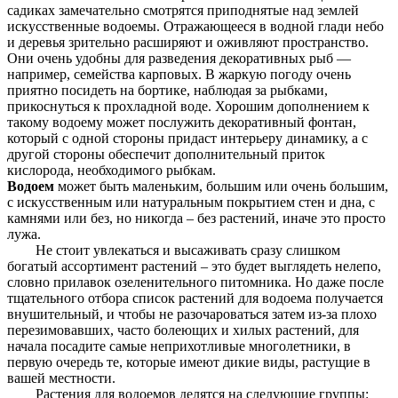
садиках замечательно смотрятся приподнятые над землей
искусственные водоемы. Отражающееся в водной глади небо
и деревья зрительно расширяют и оживляют пространство.
Они очень удобны для разведения декоративных рыб —
например, семейства карповых. В жаркую погоду очень
приятно посидеть на бортике, наблюдая за рыбками,
прикоснуться к прохладной воде. Хорошим дополнением к
такому водоему может послужить декоративный фонтан,
который с одной стороны придаст интерьеру динамику, а с
другой стороны обеспечит дополнительный приток
кислорода, необходимого рыбкам.
Водоем
может быть маленьким, большим или очень большим,
с искусственным или натуральным покрытием стен и дна, с
камнями или без, но никогда – без растений, иначе это просто
лужа.
Не стоит увлекаться и высаживать сразу слишком
богатый ассортимент растений – это будет выглядеть нелепо,
словно прилавок озеленительного питомника. Но даже после
тщательного отбора список растений для водоема получается
внушительный, и чтобы не разочароваться затем из-за плохо
перезимовавших, часто болеющих и хилых растений, для
начала посадите самые неприхотливые многолетники, в
первую очередь те, которые имеют дикие виды, растущие в
вашей местности.
Растения для водоемов делятся на следующие группы: