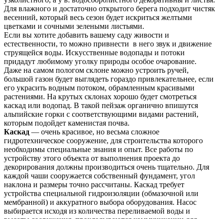
Для влажного и достаточно открытого берега подходит чистяк
весенний, который весь сезон будет искриться желтыми
цветками и сочными зелеными листьями.
Если вы хотите добавить вашему саду живости и
естественности, то можно привнести в него звук и движение
струящейся воды. Искусственные водопады и потоки
придадут любимому уголку природы особое очарование.
Даже на самом пологом склоне можно устроить ручей,
большой газон будет выглядеть гораздо привлекательнее, если
его украсить водным потоком, обрамленным красивыми
растениями. На крутых склонах хорошо будет смотреться
каскад или водопад. В такой пейзаж органично впишутся
альпийские горки с соответствующими видами растений,
которым подойдет каменистая почва.
Каскад
— очень красивое, но весьма сложное
гидротехническое сооружение, для строительства которого
необходимы специальные знания и опыт. Все работы по
устройству этого объекта от выполнения проекта до
декорирования должны производиться очень тщательно. Для
каждой чаши сооружается собственный фундамент, угол
наклона и размеры точно рассчитаны. Каскад требует
устройства специальной гидроизоляции (обмазочной или
мембранной) и аккуратного выбора оборудования. Насос
выбирается исходя из количества переливаемой воды и