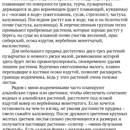
плавающие по поверхности (ряска, турча, пузырчатка),
держащиеся за дно корневищем (рдест плавающий, кувшинка)
и с «ногами в воде» (ежеголовник, сусак, стрелолист, частуха,
калужница). Последние растут как в воде, так и на болотистой
почве (частуха, калужница). К перечисленным группам тесно
примыкают прибрежные растения, которые хорошо растут у
берега, на суше во влажной почве (чистяк весенний, ирис
сибирский, осока вздутая, вербейник монетчатый,
василистник).
Для небольшого прудика достаточно двух-трех растений
пузырчатки и немного ряски малой, размножение которой
здесь будет легко проконтролировать, своевременно удаляя
лишние растения. Куртинки ежеголовника малого, плавно
переходящие в кустики осоки вздутой, позволят расширить
границы водоемчика, ведь у этих растений очень похожи
листья.
Рядом с мини-водоемчиками часто планируют
альпийские горки или цветники; чтобы обеспечить сочетание
водных и альпийских растений, расстелите под осокой
вздутой ковер из вербейника монетчатого. Если хочется
остановить на чем-то взгляд, не умаляя достоинств прудика –
смело сажайте калужницу. После дружного цветения крупных
желтых цветков листья сильно увеличиваются в размерах и
получается настоящее растение- солитер – «мини-бузульник
зубчатый». Есть садовая форма с махровыми соцветиями.