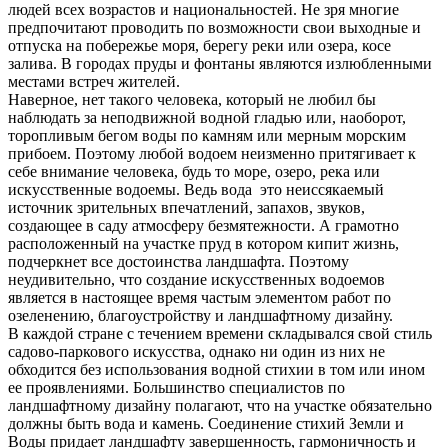
людей всех возрастов и национальностей. Не зря многие
предпочитают проводить по возможности свои выходные и
отпуска на побережье моря, берегу реки или озера, косе
залива. В городах пруды и фонтаны являются излюбленными
местами встреч жителей.
Наверное, нет такого человека, который не любил бы
наблюдать за неподвижной водной гладью или, наоборот,
торопливым бегом воды по камням или мерным морским
прибоем. Поэтому любой водоем неизменно притягивает к
себе внимание человека, будь то море, озеро, река или
искусственные водоемы. Ведь вода это неиссякаемый
источник зрительных впечатлений, запахов, звуков,
создающее в саду атмосферу безмятежности. А грамотно
расположенный на участке пруд в котором кипит жизнь,
подчеркнет все достоинства ландшафта. Поэтому
неудивительно, что создание искусственных водоемов
является в настоящее время частым элементом работ по
озеленению, благоустройству и ландшафтному дизайну.
В каждой стране с течением времени складывался свой стиль
садово-паркового искусства, однако ни один из них не
обходится без использования водной стихии в том или ином
ее проявлениями. Большинство специалистов по
ландшафтному дизайну полагают, что на участке обязательно
должны быть вода и камень. Соединение стихий Земли и
Воды придает ландшафту завершенность, гармоничность и