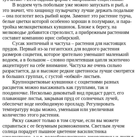
В водоем чуть побольше уже можно запускать и рыб, а
это значит, что хищницу пузырчатку лучше держать подальше
– она поглотит весь рыбий корм. Заменит это растение турча,
белые цветки которой особенно хороши в полумраке, и пара-
тройка мелкоцветковых кувшинок. Ближе к берегу, на
мелководье добавится стрелолист, а прибрежным растениям
составит компанию ирис сибирский.
Сусак зонтичный и частуха – растения для настоящих
прудов. Первый из-за гигантских для водного растения
размеров соцветия, которое зрительно уменьшит маленький
водоем, а в большом – словно прилетевшая цапля экзотично
акцентирует на себе внимание. Частуха же очень сильно
разрастается, да и высокие редкие цветоносы лучше смотрятся
в больших группах, с густой «юбкой» листьев.
Крупноцветковые кувшинки с соцветиями разных
расцветок можно высаживать как группами, так и
поодиночке. Несколько диковатый вид придаст рдест, его
плавающие листья, закрывая пруд от солнечных лучей,
обеспечат воде необходимую прохладу. Регулировать
температуру воды можно, уменьшая или увеличивая
количество этого растения.
Ряску сажают только в том случае, если вы можете
справиться с ее безумным размножением. Светлым лучом
солнца порадует пышное цветение василистника
узколистного, а у в. водосборолистного декоративны и листья.