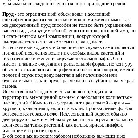
максимальное сходство с естественной природной средой.
Пруд
- это ограниченный объем воды, населенный
специфичной растительностью и водными животными. Так
же декоративный пруд способен не только быть украшением
вашего сада, живущим обособленно от остального пейзажа, но
и стать центром всей композиции, вокруг которой
выстраиваются остальные элементы ландшафта.
Естественные водоемы в большинстве случаев сами являются
причиной появления возле них особых видов растений и
постепенного изменения окружающего ландшафта. Они
имеют плавные очертания произвольной формы, по контуру
обычно засаживаются специфичной болотной флорой, имеют
пологий спуск под воду, выстланный галечником или
булыжниками. Такие пруды размещают в глубине сада, у края
газона.
Искусственный водоем очень хорошо подходит для
территории, вымощенной камнем, с небольшим количеством
насаждений. Обычно его устраивают правильной формы —
круглый, квадратный, эллиптический. Произвольные формы
встречаются гораздо реже. Искусственный водоем обычно
декорируется камнем. Можно украсить его берега небольшим
количеством таких растений, как каллы, ирисы, нимфеи,
имеющими строгие формы.
В обнесенных высоким забором небольших вымощенных