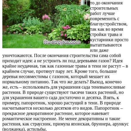
то до окончания
строительных
работ лучше
повременить с
благоустройством,
так как во время
стройки трава и
кустарники просто
вытаптываются
или даже
уничтожаются. После окончания строительства сама собой
приходит идея: а не устроить ли под деревьями газон? Идея
крайне неудачная, так как газонные травы в тени не растут – в
крайнем случае, протянут пару лет. Кроме того, большие
деревья несовместимы с газоном, который мешает их
нормальному питанию. Так что же делать? Выход, конечно
же, есть – использовать для украшения сада теневыносливые
растения. В природе существуют тысячи таких растений, но
для украшения вашего сада достаточно и десятка. Взять, к
примеру, папоротник, хорошо растущий в тени. В природе
насчитывается несколько десятков его видов. Папоротник –
прекрасное декоративное растение, которое навевает
романтическое настроение. Не менее декоративны и такие
растения, как страусник, примула японская, бруннера, арункус
(волжанка), астильбы.