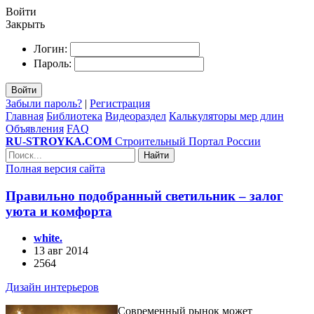
Войти
Закрыть
Логин:
Пароль:
Войти
Забыли пароль?
|
Регистрация
Главная
Библиотека
Видеораздел
Калькуляторы мер длин
Объявления
FAQ
RU-STROYKA.COM
Строительный Портал России
Найти
Полная версия сайта
Правильно подобранный светильник – залог
уюта и комфорта
white.
13 авг 2014
2564
Дизайн интерьеров
Современный рынок может