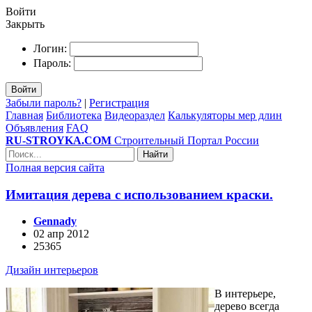
Войти
Закрыть
Логин:
Пароль:
Войти
Забыли пароль?
|
Регистрация
Главная
Библиотека
Видеораздел
Калькуляторы мер длин
Объявления
FAQ
RU-STROYKA.COM
Строительный Портал России
Найти
Полная версия сайта
Имитация дерева с использованием краски.
Gennady
02 апр 2012
25365
Дизайн интерьеров
В интерьере,
дерево всегда