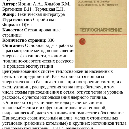
Автор:
Ионин А.А., Хлыбов Б.М.,
Братенков В.Н., Терлецкая Е.Н.
Жанр:
Техническая литература
Издательство:
Стройиздат
Формат:
DjVu
Качество:
Отсканированные
страницы
Количество страниц:
336
Описание:
Основная задача работы
– рассмотрение методов повышения
энергоэффективности, экономии
топливно-энергетических ресурсов
в процессе эксплуатации
централизованных систем теплоснабжения населенных
пунктов и предприятий. Рассматриваются вопросы
энергетического баланса страны при построении систем, их
эксплуатации, распределения тепла потребителям, в том
числе схемы присоединения к сетям, отпуск тепла и уровень
расходов, с учетом использования ядерного топлива.
Описываются различные методы расчетов систем
теплоснабжения и их функционирования: тепловой,
гидравлический, дается технико-экономическое обоснование.
Приводится сравнительный анализ мелких отопительных
установок (районные котельные) и крупных источников тепла
(теплоэлектроцентрали - ТЭЦ), раздельного и