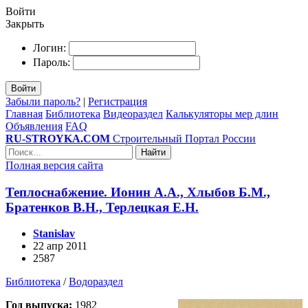
Войти
Закрыть
Логин:
Пароль:
Войти
Забыли пароль?
|
Регистрация
Главная
Библиотека
Видеораздел
Калькуляторы мер длин
Объявления
FAQ
RU-STROYKA.COM
Строительный Портал России
Найти
Полная версия сайта
Теплоснабжение. Ионин А.А., Хлыбов Б.М.,
Братенков В.Н., Терлецкая Е.Н.
Stanislav
22 апр 2011
2587
Библиотека
/
Водораздел
Год выпуска:
1982