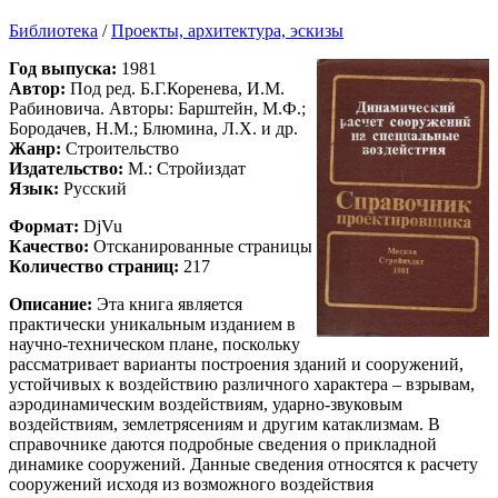
Библиотека
/
Проекты, архитектура, эскизы
Год выпуска:
1981
Автор:
Под ред. Б.Г.Коренева, И.М.
Рабиновича. Авторы: Барштейн, М.Ф.;
Бородачев, Н.М.; Блюмина, Л.Х. и др.
Жанр:
Строительство
Издательство:
М.: Стройиздат
Язык:
Русский
Формат:
DjVu
Качество:
Отсканированные страницы
Количество страниц:
217
Описание:
Эта книга является
практически уникальным изданием в
научно-техническом плане, поскольку
рассматривает варианты построения зданий и сооружений,
устойчивых к воздействию различного характера – взрывам,
аэродинамическим воздействиям, ударно-звуковым
воздействиям, землетрясениям и другим катаклизмам. В
справочнике даются подробные сведения о прикладной
динамике сооружений. Данные сведения относятся к расчету
сооружений исходя из возможного воздействия