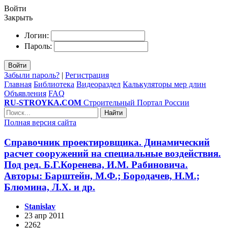
Войти
Закрыть
Логин:
Пароль:
Войти
Забыли пароль?
|
Регистрация
Главная
Библиотека
Видеораздел
Калькуляторы мер длин
Объявления
FAQ
RU-STROYKA.COM
Строительный Портал России
Найти
Полная версия сайта
Справочник проектировщика. Динамический
расчет сооружений на специальные воздействия.
Под ред. Б.Г.Коренева, И.М. Рабиновича.
Авторы: Барштейн, М.Ф.; Бородачев, Н.М.;
Блюмина, Л.Х. и др.
Stanislav
23 апр 2011
2262