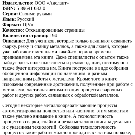
Издательство
:
ООО «Аделант»
ISBN
:
5-89691-032-0
Серия
:
Своими руками
Язык
:
Русский
Формат
:
DjVu
Качество
:
Отсканированные страницы
Количество страниц
:
194
Описание
:
Для учеников, которые только начинают осваивать
сварку, резку и спайку металлов, а также для людей, которые
уже работают с металлами какой-то период времени
предназначена эта книга. Даже специалисты с опытом также
найдут здесь полезные советы и рекомендации, поэтому она
также будет интересна им. Книга построена в виде собрания
обобщенной информации по названиям и разным
направлениям работы с металлами. Кроме того в книге
изложены современные достижения, полученные при работе с
металлами, частичная автоматизация процесса сварочных
работ и других работ, связанных с обработкой металлов.
Сегодня некоторые металлообрабатывающие процессы
автоматизированы полностью или частично, этим моментам
также уделено внимание в книге. А технологичность
процессов сварки, спайки и резки металлов описана детально
и с указанием технологий. Соблюдая технологичность
процессов такие работы можно проводить в частном порядке,