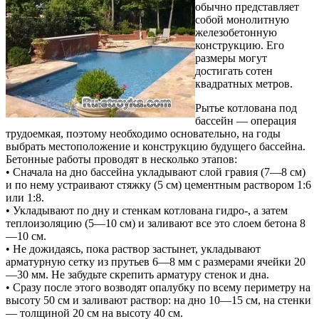
обычно представляет
собой монолитную
железобетонную
конструкцию. Его
размеры могут
достигать сотен
квадратных метров.
Рытье котлована под
бассейн — операция
трудоемкая, поэтому необходимо основательно, на годы
выбрать местоположение и конструкцию будущего бассейна.
Бетонные работы проводят в несколько этапов:
• Сначала на дно бассейна укладывают слой гравия (7—8 см)
и по нему устраивают стяжку (5 см) цементным раствором 1:6
или 1:8.
• Укладывают по дну и стенкам котлована гидро-, а затем
теплоизоляцию (5—10 см) и заливают все это слоем бетона 8
—10 см.
• Не дожидаясь, пока раствор застынет, укладывают
арматурную сетку из прутьев 6—8 мм с размерами ячейки 20
—30 мм. Не забудьте скрепить арматуру стенок и дна.
• Сразу после этого возводят опалубку по всему периметру на
высоту 50 см и заливают раствор: на дно 10—15 см, на стенки
— толщиной 20 см на высоту 40 см.