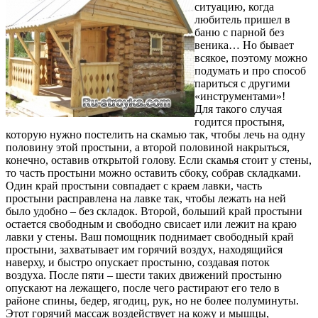
ситуацию, когда
любитель пришел в
баню с парной без
веника… Но бывает
всякое, поэтому можно
подумать и про способ
париться с другими
«инструментами»!
Для такого случая
годится простыня,
которую нужно постелить на скамью так, чтобы лечь на одну
половину этой простыни, а второй половиной накрыться,
конечно, оставив открытой голову. Если скамья стоит у стены,
то часть простыни можно оставить сбоку, собрав складками.
Один край простыни совпадает с краем лавки, часть
простыни расправлена на лавке так, чтобы лежать на ней
было удобно – без складок. Второй, больший край простыни
остается свободным и свободно свисает или лежит на краю
лавки у стены. Ваш помощник поднимает свободный край
простыни, захватывает им горячий воздух, находящийся
наверху, и быстро опускает простыню, создавая поток
воздуха. После пяти – шести таких движений простыню
опускают на лежащего, после чего растирают его тело в
районе спины, бедер, ягодиц, рук, но не более полуминуты.
Этот горячий массаж воздействует на кожу и мышцы,