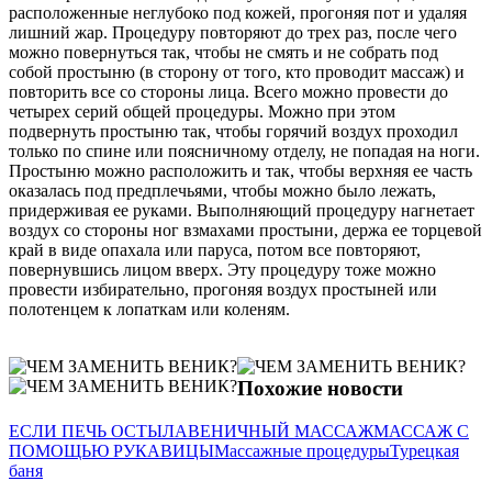
расположенные неглубоко под кожей, прогоняя пот и удаляя
лишний жар. Процедуру повторяют до трех раз, после чего
можно повернуться так, чтобы не смять и не собрать под
собой простыню (в сторону от того, кто проводит массаж) и
повторить все со стороны лица. Всего можно провести до
четырех серий общей процедуры. Можно при этом
подвернуть простыню так, чтобы горячий воздух проходил
только по спине или поясничному отделу, не попадая на ноги.
Простыню можно расположить и так, чтобы верхняя ее часть
оказалась под предплечьями, чтобы можно было лежать,
придерживая ее руками. Выполняющий процедуру нагнетает
воздух со стороны ног взмахами простыни, держа ее торцевой
край в виде опахала или паруса, потом все повторяют,
повернувшись лицом вверх. Эту процедуру тоже можно
провести избирательно, прогоняя воздух простыней или
полотенцем к лопаткам или коленям.
Похожие новости
ЕСЛИ ПЕЧЬ ОСТЫЛА
ВЕНИЧНЫЙ МАССАЖ
МАССАЖ С
ПОМОЩЬЮ РУКАВИЦЫ
Массажные процедуры
Турецкая
баня