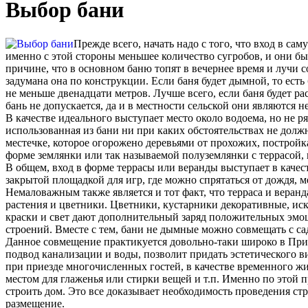
Выбор бани
Прежде всего, начать надо с того, что вход в са
именно с этой стороны меньшее количество сугробов, и они быс
причине, что в основном баню топят в вечернее время и лучи 
задумана она по конструкции. Если баня будет дымной, то есть 
не меньше двенадцати метров. Лучше всего, если баня будет ра
бань не допускается, да и в местности сельской они являютс
В качестве идеального выступает место около водоема, но не ря
использованная из бани ни при каких обстоятельствах не должн
местечке, которое огорожено деревьями от прохожих, построй
форме землянки или так называемой полуземлянки с террасой, к
В общем, вход в форме террасы или веранды выступает в качест
закрытой площадкой для игр, где можно спрятаться от дождя, 
Немаловажным также является и тот факт, что терраса и веранд
растения и цветники. Цветники, кустарники декоративные, иск
краски и свет дают дополнительный заряд положительных эмоц
строений. Вместе с тем, бани не дымные можно совмещать с са
Данное совмещение практикуется довольно-таки широко в Приб
подвод канализации и воды, позволит придать эстетического в
при приезде многочисленных гостей, в качестве временного ж
местом для глаженья или стирки вещей и т.п. Именно по этой 
строить дом. Это все доказывает необходимость проведения стр
размещение.