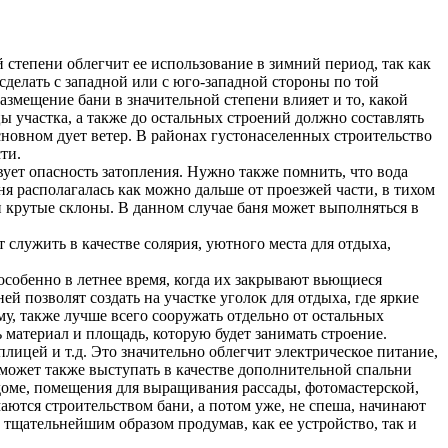
й степени облегчит ее использование в зимний период, так как
 сделать с западной или с юго-западной стороны по той
азмещение бани в значительной степени влияет и то, какой
ицы участка, а также до остальных строений должно составлять
основном дует ветер. В районах густонаселенных строительство
ти.
ствует опасность затопления. Нужно также помнить, что вода
ня располагалась как можно дальше от проезжей части, в тихом
и крутые склоны. В данном случае баня может выполняться в
 служить в качестве солярия, уютного места для отдыха,
 особенно в летнее время, когда их закрывают вьющиеся
 позволят создать на участке уголок для отдыха, где яркие
у, также лучше всего сооружать отдельно от остальных
материал и площадь, которую будет занимать строение.
ицей и т.д. Это значительно облегчит электрическое питание,
я может также выступать в качестве дополнительной спальни
доме, помещения для выращивания рассады, фотомастерской,
аются строительством бани, а потом уже, не спеша, начинают
и тщательнейшим образом продумав, как ее устройство, так и