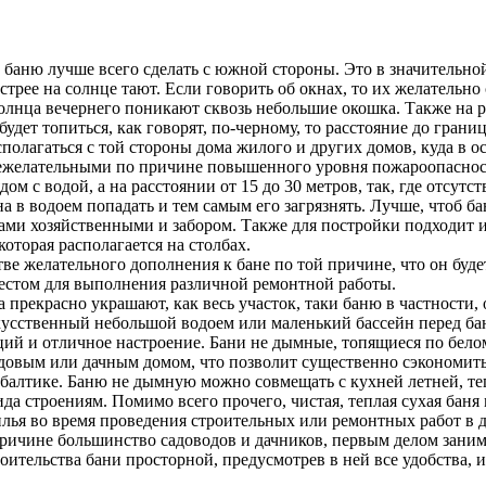
му баню лучше всего сделать с южной стороны. Это в значительно
трее на солнце тают. Если говорить об окнах, то их желательно
солнца вечернего поникают сквозь небольшие окошка. Также на р
будет топиться, как говорят, по-черному, то расстояние до гран
сполагаться с той стороны дома жилого и других домов, куда в 
я нежелательными по причине повышенного уровня пожароопаснос
дом с водой, а на расстоянии от 15 до 30 метров, так, где отсут
а в водоем попадать и тем самым его загрязнять. Лучше, чтоб ба
ками хозяйственными и забором. Также для постройки подходит 
оторая располагается на столбах.
ве желательного дополнения к бане по той причине, что он будет
местом для выполнения различной ремонтной работы.
а прекрасно украшают, как весь участок, таки баню в частности,
усственный небольшой водоем или маленький бассейн перед баней
ий и отличное настроение. Бани не дымные, топящиеся по белом
довым или дачным домом, что позволит существенно сэкономить 
алтике. Баню не дымную можно совмещать с кухней летней, тепл
ида строениям. Помимо всего прочего, чистая, теплая сухая бан
илья во время проведения строительных или ремонтных работ в 
причине большинство садоводов и дачников, первым делом заним
оительства бани просторной, предусмотрев в ней все удобства, 